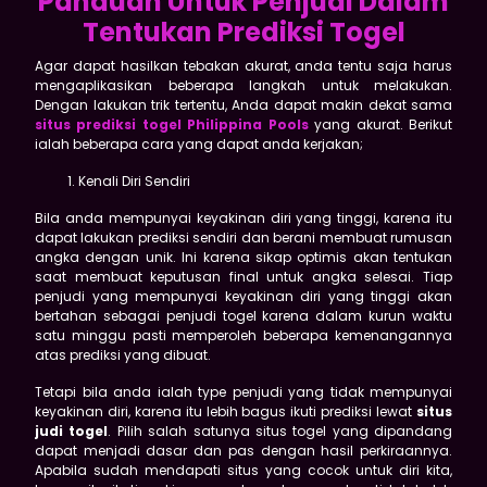
Panduan Untuk Penjudi Dalam
Tentukan Prediksi Togel
Agar dapat hasilkan tebakan akurat, anda tentu saja harus
mengaplikasikan beberapa langkah untuk melakukan.
Dengan lakukan trik tertentu, Anda dapat makin dekat sama
situs prediksi togel Philippina Pools
yang akurat. Berikut
ialah beberapa cara yang dapat anda kerjakan;
Kenali Diri Sendiri
Bila anda mempunyai keyakinan diri yang tinggi, karena itu
dapat lakukan prediksi sendiri dan berani membuat rumusan
angka dengan unik. Ini karena sikap optimis akan tentukan
saat membuat keputusan final untuk angka selesai. Tiap
penjudi yang mempunyai keyakinan diri yang tinggi akan
bertahan sebagai penjudi togel karena dalam kurun waktu
satu minggu pasti memperoleh beberapa kemenangannya
atas prediksi yang dibuat.
Tetapi bila anda ialah type penjudi yang tidak mempunyai
keyakinan diri, karena itu lebih bagus ikuti prediksi lewat
situs
judi togel
. Pilih salah satunya situs togel yang dipandang
dapat menjadi dasar dan pas dengan hasil perkiraannya.
Apabila sudah mendapati situs yang cocok untuk diri kita,