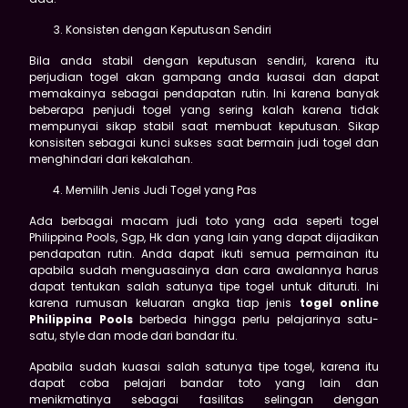
Konsisten dengan Keputusan Sendiri
Bila anda stabil dengan keputusan sendiri, karena itu
perjudian togel akan gampang anda kuasai dan dapat
memakainya sebagai pendapatan rutin. Ini karena banyak
beberapa penjudi togel yang sering kalah karena tidak
mempunyai sikap stabil saat membuat keputusan. Sikap
konsisiten sebagai kunci sukses saat bermain judi togel dan
menghindari dari kekalahan.
Memilih Jenis Judi Togel yang Pas
Ada berbagai macam judi toto yang ada seperti togel
Philippina Pools, Sgp, Hk dan yang lain yang dapat dijadikan
pendapatan rutin. Anda dapat ikuti semua permainan itu
apabila sudah menguasainya dan cara awalannya harus
dapat tentukan salah satunya tipe togel untuk dituruti. Ini
karena rumusan keluaran angka tiap jenis
togel online
Philippina Pools
berbeda hingga perlu pelajarinya satu-
satu, style dan mode dari bandar itu.
Apabila sudah kuasai salah satunya tipe togel, karena itu
dapat coba pelajari bandar toto yang lain dan
menikmatinya sebagai fasilitas selingan dengan