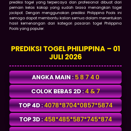
prediksi togel yang terpercaya dan profesional dibuat dari
pemain kelas kakap yang sudah biasa menangkan togel
jackpot. Dengan menggunakan prediksi Philippina Pools ini
semoga dapat membantu kalian semua dalam menentukan
hasil kemenangan dari kategori pasaran togel Philippina
Pools yang populer.
PREDIKSI TOGEL PHILIPPINA – 01
JULI 2026
ANGKA MAIN
:
5 8 7 4 0
COLOK BEBAS 2D
:
4 & 7
TOP 4D
:
4078*8704*0857*5874
TOP 3D
:
458*485*587*745*874