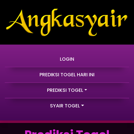
LOGIN
PREDIKSI TOGEL HARI INI
PREDIKSI TOGEL
SYAIR TOGEL