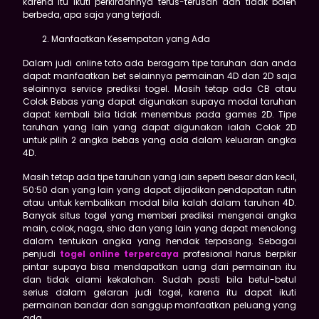
karena itu ikuti perkiraannya terus-terusan dan tidak boleh
berbeda, apa saja yang terjadi.
Manfaatkan Kesempatan yang Ada
Dalam judi online toto ada beragam tipe taruhan dan anda
dapat manfaatkan bet selainnya permainan 4D dan 2D saja
selainnya service prediksi togel. Masih tetap ada CB atau
Colok Bebas yang dapat digunakan supaya modal taruhan
dapat kembali bila tidak menembus pada games 2D. Tipe
taruhan yang lain yang dapat digunakan ialah Colok 2D
untuk pilih 2 angka bebas yang ada dalam keluaran angka
4D.
Masih tetap ada tipe taruhan yang lain seperti besar dan kecil,
50:50 dan yang lain yang dapat dijadikan pendapatan rutin
atau untuk kembalikan modal bila kalah dalam taruhan 4D.
Banyak situs togel yang memberi prediksi mengenai angka
main, colok, naga, shio dan yang lain yang dapat menolong
dalam tentukan angka yang hendak terpasang. Sebagai
penjudi
togel online terpercaya
profesional harus berpikir
pintar supaya bisa mendapatkan uang dari permainan itu
dan tidak alami kekalahan. Sudah pasti bila betul-betul
serius dalam gelaran judi togel, karena itu dapat ikuti
permainan bandar dan sanggup manfaatkan peluang yang
ada.