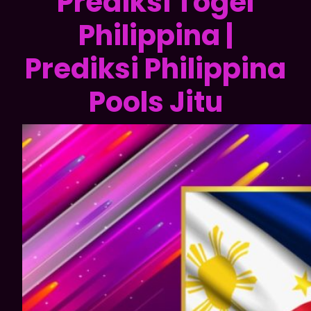
Prediksi Togel
Philippina |
Prediksi Philippina
Pools Jitu