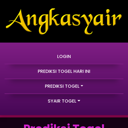
LOGIN
PREDIKSI TOGEL HARI INI
PREDIKSI TOGEL
SYAIR TOGEL