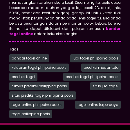
memasangkan taruhan skala kecil. Disamping itu, perlu coba
beberapa macam taruhan yang ada, seperti 2D, colok, shio,
50:50, besar dan kecil dan ganjil genap. Ini untuk ketahui di
mana letak peruntungan anda pada jenis togel itu. Bila anda
berasa peruntungan dalam permainan colok bebas, karena
itu hal itu dapat ditelateni dan pelajari rumusan
bandar
togel online
dalam keluarkan angka.
Tags :
bandar togel online
judi togel philippina pools
keluaran togel philippina pools
prediksi medantoto
prediksi togel
prediksi togel philippina pools
rumus prediksi philippina pools
situs judi togel
situs prediksi togel philippina pools
togel online philippina pools
togel online terpercaya
togel philippina pools