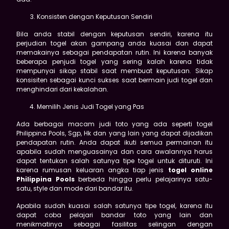
Konsisten dengan Keputusan Sendiri
Bila anda stabil dengan keputusan sendiri, karena itu
perjudian togel akan gampang anda kuasai dan dapat
memakainya sebagai pendapatan rutin. Ini karena banyak
beberapa penjudi togel yang sering kalah karena tidak
mempunyai sikap stabil saat membuat keputusan. Sikap
konsisiten sebagai kunci sukses saat bermain judi togel dan
menghindari dari kekalahan.
Memilih Jenis Judi Togel yang Pas
Ada berbagai macam judi toto yang ada seperti togel
Philippina Pools, Sgp, Hk dan yang lain yang dapat dijadikan
pendapatan rutin. Anda dapat ikuti semua permainan itu
apabila sudah menguasainya dan cara awalannya harus
dapat tentukan salah satunya tipe togel untuk dituruti. Ini
karena rumusan keluaran angka tiap jenis
togel online
Philippina Pools
berbeda hingga perlu pelajarinya satu-
satu, style dan mode dari bandar itu.
Apabila sudah kuasai salah satunya tipe togel, karena itu
dapat coba pelajari bandar toto yang lain dan
menikmatinya sebagai fasilitas selingan dengan