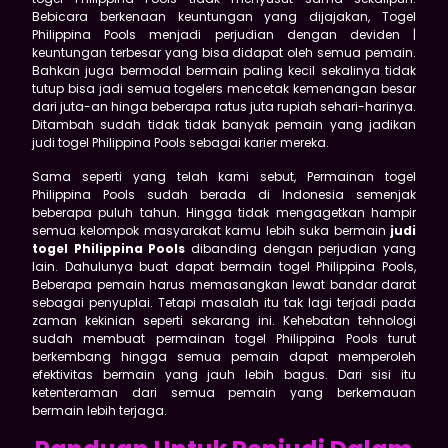
Bebicara berkenaan keuntungan yang dijajakan, Togel
Philippina Pools menjadi perjudian dengan deviden |
keuntungan terbesar yang bisa didapat oleh semua pemain.
Bahkan juga bermodal bermain paling kecil sekalinya tidak
tutup bisa jadi semua togelers mencetak kemenangan besar
dari juta-an hinga beberapa ratus juta rupiah sehari-harinya.
Ditambah sudah tidak tidak banyak pemain yang jadikan
judi togel Philippina Pools sebagai karier mereka.
Sama seperti yang telah kami sebut, Permainan togel
Philippina Pools sudah berada di Indonesia semenjak
beberapa puluh tahun. Hingga tidak mengagetkan hampir
semua kelompok masyarakat kamu lebih suka bermain
judi
togel Philippina Pools
dibanding dengan perjudian yang
lain. Dahulunya buat dapat bermain togel Philippina Pools,
Beberapa pemain harus memasangkan lewat bandar darat
sebagai penyuplai. Tetapi masalah itu tak lagi terjadi pada
zaman kekinian seperti sekarang ini. Kehebatan tehnologi
sudah membuat permainan togel Philippina Pools turut
berkembang hingga semua pemain dapat memperoleh
efektivitas bermain yang jauh lebih bagus. Dari sisi itu
ketenteraman dari semua pemain yang berkemauan
bermain lebih terjaga.