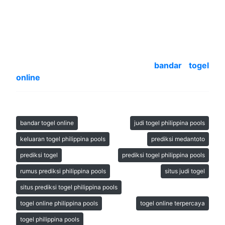
taruhan yang ada, seperti 2D, colok, shio, 50:50,
besar dan kecil dan ganjil genap. Ini untuk ketahui
di mana letak peruntungan anda pada jenis togel
itu. Bila anda berasa peruntungan dalam
permainan colok bebas, karena itu hal itu dapat
ditelateni dan pelajari rumusan
bandar togel
online
dalam keluarkan angka.
Tags :
bandar togel online
judi togel philippina pools
keluaran togel philippina pools
prediksi medantoto
prediksi togel
prediksi togel philippina pools
rumus prediksi philippina pools
situs judi togel
situs prediksi togel philippina pools
togel online philippina pools
togel online terpercaya
togel philippina pools