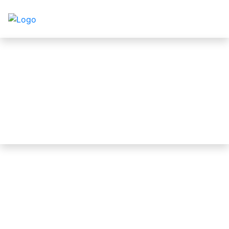
LOGIN
Prediksi Togel Hari Ini
Prediksi Togel
Syair Togel
Prediksi Togel
Philippina | Prediksi
Philippina Pools