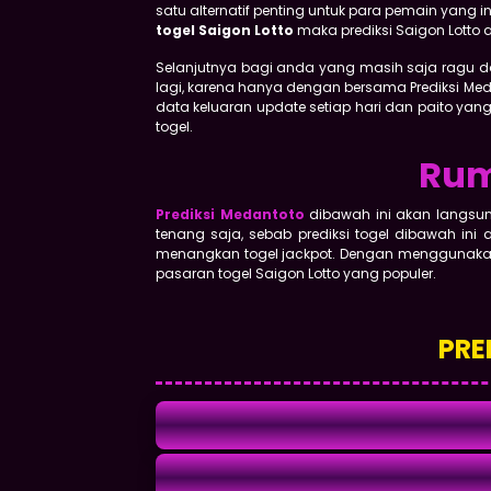
satu alternatif penting untuk para pemain yang
togel Saigon Lotto
maka prediksi Saigon Lotto 
Selanjutnya bagi anda yang masih saja ragu d
lagi, karena hanya dengan bersama Prediksi M
data keluaran update setiap hari dan paito y
togel.
Rum
Prediksi Medantoto
dibawah ini akan langsung
tenang saja, sebab prediksi togel dibawah ini
menangkan togel jackpot. Dengan menggunakan
pasaran togel Saigon Lotto yang populer.
PRE