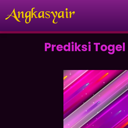
Prediksi Togel