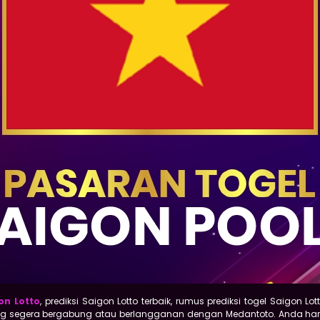
gon Lotto
, prediksi Saigon Lotto terbaik, rumus prediksi togel Saigon 
sung segera bergabung atau berlangganan dengan Medantoto. Anda harus