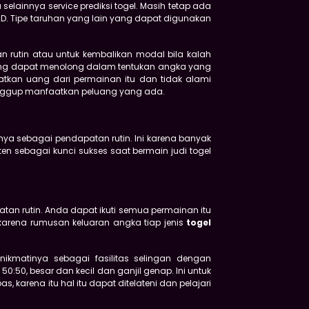
lainnya service prediksi togel. Masih tetap ada
. Tipe taruhan yang lain yang dapat digunakan
an rutin atau untuk kembalikan modal bila kalah
 yang dapat menolong dalam tentukan angka yang
patkan uang dari permainan itu dan tidak alami
 sanggup manfaatkan peluang yang ada.
ya sebagai pendapatan rutin. Ini karena banyak
en sebagai kunci sukses saat bermain judi togel
atan rutin. Anda dapat ikuti semua permainan itu
 karena rumusan keluaran angka tiap jenis
togel
nikmatinya sebagai fasilitas selingan dengan
0:50, besar dan kecil dan ganjil genap. Ini untuk
 karena itu hal itu dapat ditelateni dan pelajari