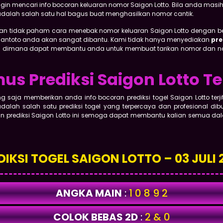
 ingin mencari info bocoran keluaran nomor Saigon Lotto. Bila anda ma
adalah salah satu hal bagus buat menghasilkan nomor cantik.
an tidak paham cara menebak nomor keluaran Saigon Lotto dengan b
edantoto anda akan sangat dibantu. Kami tidak hanya menyediakan
pre
ang dimana dapat membantu anda untuk membuat tarikan nomor dan n
us Prediksi Saigon Lotto Ter
 saja memberikan anda info bocoran prediksi togel Saigon Lotto terji
 adalah salah satu prediksi togel yang terpercaya dan profesional d
 prediksi Saigon Lotto ini semoga dapat membantu kalian semua dal
DIKSI TOGEL SAIGON LOTTO – 03 JULI 
ANGKA MAIN
:
1 0 8 9 2
COLOK BEBAS 2D
:
2 & 0