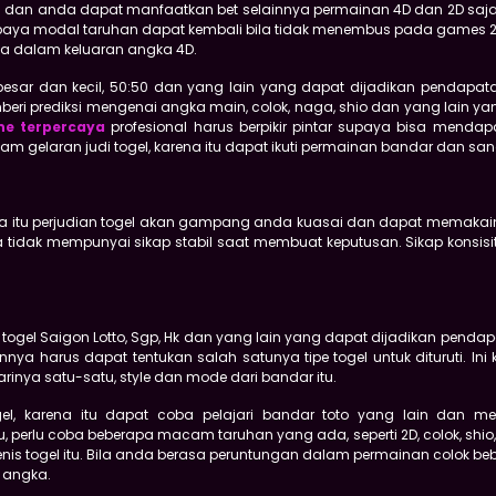
n dan anda dapat manfaatkan bet selainnya permainan 4D dan 2D saja se
aya modal taruhan dapat kembali bila tidak menembus pada games 2D
ada dalam keluaran angka 4D.
 besar dan kecil, 50:50 dan yang lain yang dapat dijadikan pendapat
beri prediksi mengenai angka main, colok, naga, shio dan yang lain
ine terpercaya
profesional harus berpikir pintar supaya bisa menda
dalam gelaran judi togel, karena itu dapat ikuti permainan bandar dan
rena itu perjudian togel akan gampang anda kuasai dan dapat memakain
a tidak mempunyai sikap stabil saat membuat keputusan. Sikap konsisit
ogel Saigon Lotto, Sgp, Hk dan yang lain yang dapat dijadikan pendap
 harus dapat tentukan salah satunya tipe togel untuk dituruti. Ini
rinya satu-satu, style dan mode dari bandar itu.
el, karena itu dapat coba pelajari bandar toto yang lain dan me
perlu coba beberapa macam taruhan yang ada, seperti 2D, colok, shio, 5
s togel itu. Bila anda berasa peruntungan dalam permainan colok bebas,
 angka.