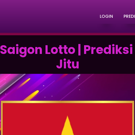
LOGIN
PREDI
 Saigon Lotto | Predik
Jitu