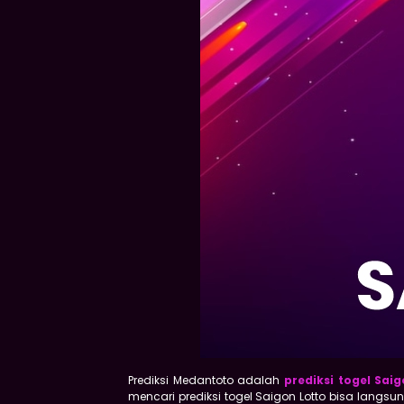
Prediksi Medantoto adalah
prediksi togel Sai
mencari prediksi togel Saigon Lotto bisa lang