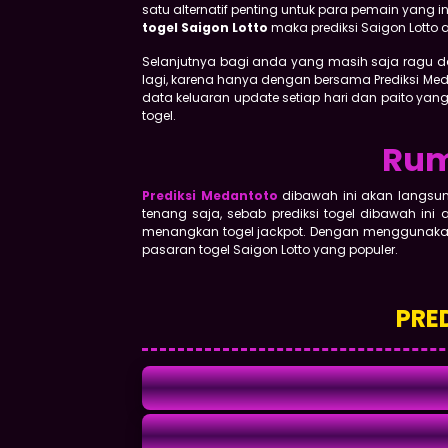
satu alternatif penting untuk para pemain yang
togel Saigon Lotto
maka prediksi Saigon Lotto 
Selanjutnya bagi anda yang masih saja ragu d
lagi, karena hanya dengan bersama Prediksi M
data keluaran update setiap hari dan paito y
togel.
Rum
Prediksi Medantoto
dibawah ini akan langsung
tenang saja, sebab prediksi togel dibawah ini
menangkan togel jackpot. Dengan menggunakan
pasaran togel Saigon Lotto yang populer.
PRE