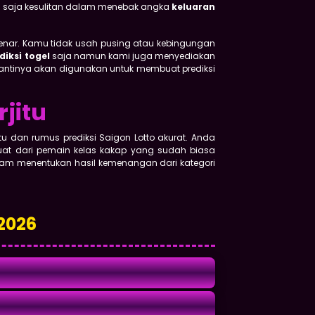
sih saja kesulitan dalam menebak angka
keluaran
enar. Kamu tidak usah pusing atau kebingungan
diksi togel
saja namun kami juga menyediakan
antinya akan digunakan untuk membuat prediksi
jitu
tu dan rumus prediksi Saigon Lotto akurat. Anda
ibuat dari pemain kelas kakap yang sudah biasa
am menentukan hasil kemenangan dari kategori
2026