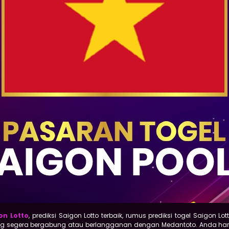
gon Lotto
, prediksi Saigon Lotto terbaik, rumus prediksi togel Saigon 
sung segera bergabung atau berlangganan dengan Medantoto. Anda harus