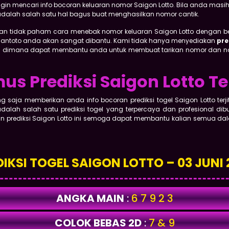
 ingin mencari info bocoran keluaran nomor Saigon Lotto. Bila anda ma
adalah salah satu hal bagus buat menghasilkan nomor cantik.
an tidak paham cara menebak nomor keluaran Saigon Lotto dengan b
edantoto anda akan sangat dibantu. Kami tidak hanya menyediakan
pre
ang dimana dapat membantu anda untuk membuat tarikan nomor dan n
us Prediksi Saigon Lotto Ter
 saja memberikan anda info bocoran prediksi togel Saigon Lotto terji
 adalah salah satu prediksi togel yang terpercaya dan profesional d
 prediksi Saigon Lotto ini semoga dapat membantu kalian semua dal
DIKSI TOGEL SAIGON LOTTO – 03 JUNI 
ANGKA MAIN
:
6 7 9 2 3
COLOK BEBAS 2D
:
7 & 9