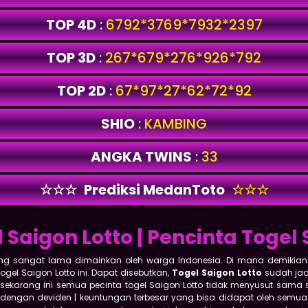
TOP 4D
:
6792*3769*7932*2397
TOP 3D
:
267*679*276*926*792
TOP 2D
:
67*97*27*62*72*92
SHIO
:
KAMBING
ANGKA TWINS
:
33
☆☆☆
Prediksi MedanToto
☆☆☆
l Saigon Lotto | Pencinta Toge
 yang sangat lama dimainkan oleh warga Indonesia. Di mana demikia
ogel Saigon Lotto ini. Dapat disebutkan,
Togel Saigon Lotto
sudah jadi
sekarang ini semua pecinta togel Saigon Lotto tidak menyusut sama
an dengan deviden | keuntungan terbesar yang bisa didapat oleh sem