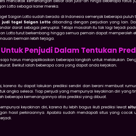
gelers mencetak kemenangan besar dari juta-an hinga beberapa ratus j
on Lotto sebagai karier mereka.
 togel Saigon Lotto sudah berada di Indonesia semenjak beberapa pulu
n
judi togel Saigon Lotto
dibanding dengan perjudian yang lain. Dah
r darat sebagai penyuplai. Tetapi masalah itu tak lagi terjadi pada 
n Lotto turut berkembang hingga semua pemain dapat memperoleh efekti
mauan bermain lebih terjaga.
Untuk Penjudi Dalam Tentukan Predi
 saja harus mengaplikasikan beberapa langkah untuk melakukan. Denga
kurat. Berikut ialah beberapa cara yang dapat anda kerjakan;
, karena itu dapat lakukan prediksi sendiri dan berani membuat rumu
uk angka selesai. Tiap penjudi yang mempunyai keyakinan diri yang ti
eh beberapa kemenangannya atas prediksi yang dibuat.
empunyai keyakinan diri, karena itu lebih bagus ikuti prediksi lewat
situ
hasil perkiraannya. Apabila sudah mendapati situs yang cocok untuk d
erjadi.