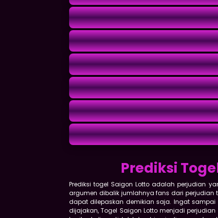
Prediksi Toge
Prediksi togel Saigon Lotto adalah perjudian
argumen dibalik jumlahnya fans dari perjudian t
dapat dilepaskan demikian saja. Ingat sampai 
dijajakan, Togel Saigon Lotto menjadi perjudi