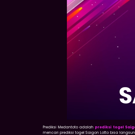
Prediksi Medantoto adalah
prediksi togel Sai
mencari prediksi togel Saigon Lotto bisa lang