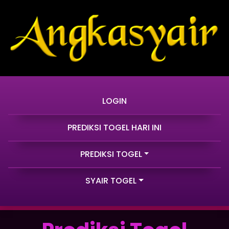
LOGIN
PREDIKSI TOGEL HARI INI
PREDIKSI TOGEL
SYAIR TOGEL