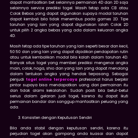
dapat manfaatkan bet selainnya permainan 4D dan 2D saja
selainnya service prediksi togel. Masih tetap ada CB atau
Colok Bebas yang dapat digunakan supaya modal taruhan
dapat kembali bila tidak menembus pada games 2D. Tipe
taruhan yang lain yang dapat digunakan ialah Colok 2D
untuk pilih 2 angka bebas yang ada dalam keluaran angka
4D.
Masih tetap ada tipe taruhan yang lain seperti besar dan kecil,
50:50 dan yang lain yang dapat dijadikan pendapatan rutin
atau untuk kembalikan modal bila kalah dalam taruhan 4D.
Banyak situs togel yang memberi prediksi mengenai angka
main, colok, naga, shio dan yang lain yang dapat menolong
dalam tentukan angka yang hendak terpasang. Sebagai
penjudi
togel online terpercaya
profesional harus berpikir
pintar supaya bisa mendapatkan uang dari permainan itu
dan tidak alami kekalahan. Sudah pasti bila betul-betul
serius dalam gelaran judi togel, karena itu dapat ikuti
permainan bandar dan sanggup manfaatkan peluang yang
ada.
Konsisten dengan Keputusan Sendiri
Bila anda stabil dengan keputusan sendiri, karena itu
perjudian togel akan gampang anda kuasai dan dapat