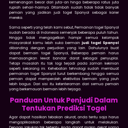
kemenangan besar dari juta-an hinga beberapa ratus juta
rupiah sehari-harinya. Ditambah sudah tidak tidak banyak
pemain yang jadikan judi togel Spanyol sebagai karier
mereka.
Sama seperti yang telah kami sebut, Permainan togel Spanyol
sudah berada di Indonesia semenjak beberapa puluh tahun.
Hingga tidak mengagetkan hampir semua kelompok
masyarakat kamu lebih suka bermain
judi togel Spanyol
dibanding dengan perjudian yang lain. Dahulunya buat
dapat bermain togel Spanyol, Beberapa pemain harus
memasangkan lewat bandar darat sebagai penyuplai.
Tetapi masalah itu tak lagi terjadi pada zaman kekinian
seperti sekarang ini. Kehebatan tehnologi sudah membuat
permainan togel Spanyol turut berkembang hingga semua
pemain dapat memperoleh efektivitas bermain yang jauh
lebih bagus. Dari sisi itu ketenteraman dari semua pemain
yang berkemauan bermain lebih terjaga.
Panduan Untuk Penjudi Dalam
Tentukan Prediksi Togel
Agar dapat hasilkan tebakan akurat, anda tentu saja harus
mengaplikasikan beberapa langkah untuk melakukan.
Dengan lakukan trik tertentu, Anda dapat makin dekat sama