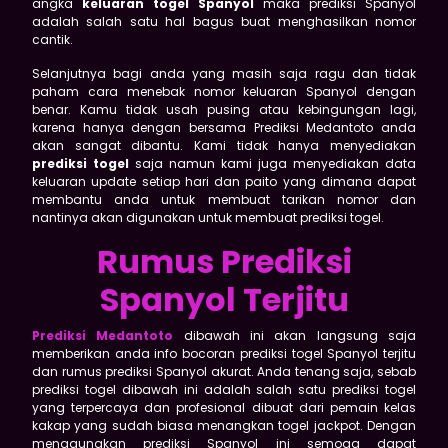
angka
keluaran togel Spanyol
maka prediksi Spanyol
adalah salah satu hal bagus buat menghasilkan nomor
cantik.
Selanjutnya bagi anda yang masih saja ragu dan tidak
paham cara menebak nomor keluaran Spanyol dengan
benar. Kamu tidak usah pusing atau kebingungan lagi,
karena hanya dengan bersama Prediksi Medantoto anda
akan sangat dibantu. Kami tidak hanya menyediakan
prediksi togel
saja namun kami juga menyediakan data
keluaran update setiap hari dan paito yang dimana dapat
membantu anda untuk membuat tarikan nomor dan
nantinya akan digunakan untuk membuat prediksi togel.
Rumus Prediksi
Spanyol Terjitu
Prediksi Medantoto
dibawah ini akan langsung saja
memberikan anda info bocoran prediksi togel Spanyol terjitu
dan rumus prediksi Spanyol akurat. Anda tenang saja, sebab
prediksi togel dibawah ini adalah salah satu prediksi togel
yang terpercaya dan profesional dibuat dari pemain kelas
kakap yang sudah biasa menangkan togel jackpot. Dengan
menggunakan prediksi Spanyol ini semoga dapat