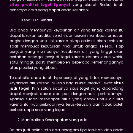
situs prediksi togel Spanyol
yang akurat. Berikut ialah
beberapa cara yang dapat anda kerjakan;
Kenali Diri Sendiri
Bila anda mempunyai keyakinan diri yang tinggi, karena itu
dapat lakukan prediksi sendiri dan berani membuat rumusan
angka dengan unik. Ini karena sikap optimis akan tentukan
saat membuat keputusan final untuk angka selesai. Tiap
penjudi yang mempunyai keyakinan diri yang tinggi akan
bertahan sebagai penjudi togel karena dalam kurun waktu
satu minggu pasti memperoleh beberapa kemenangannya
atas prediksi yang dibuat.
Tetapi bila anda ialah type penjudi yang tidak mempunyai
keyakinan diri, karena itu lebih bagus ikuti prediksi lewat
situs
judi togel
. Pilih salah satunya situs togel yang dipandang
dapat menjadi dasar dan pas dengan hasil perkiraannya.
Apabila sudah mendapati situs yang cocok untuk diri kita,
karena itu ikuti perkiraannya terus-terusan dan tidak boleh
berbeda, apa saja yang terjadi.
Manfaatkan Kesempatan yang Ada
Dalam judi online toto ada beragam tipe taruhan dan anda