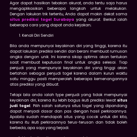
Agar dapat hasilkan tebakan akurat, anda tentu saja harus
mengaplikasikan beberapa langkah untuk melakukan.
Dengan lakukan trik tertentu, Anda dapat makin dekat sama
situs prediksi togel Surabaya
yang akurat. Berikut ialah
beberapa cara yang dapat anda kerjakan;
Kenali Diri Sendiri
Bila anda mempunyai keyakinan diri yang tinggi, karena itu
dapat lakukan prediksi sendiri dan berani membuat rumusan
angka dengan unik. Ini karena sikap optimis akan tentukan
saat membuat keputusan final untuk angka selesai. Tiap
penjudi yang mempunyai keyakinan diri yang tinggi akan
bertahan sebagai penjudi togel karena dalam kurun waktu
satu minggu pasti memperoleh beberapa kemenangannya
atas prediksi yang dibuat.
Tetapi bila anda ialah type penjudi yang tidak mempunyai
keyakinan diri, karena itu lebih bagus ikuti prediksi lewat
situs
judi togel
. Pilih salah satunya situs togel yang dipandang
dapat menjadi dasar dan pas dengan hasil perkiraannya.
Apabila sudah mendapati situs yang cocok untuk diri kita,
karena itu ikuti perkiraannya terus-terusan dan tidak boleh
berbeda, apa saja yang terjadi.