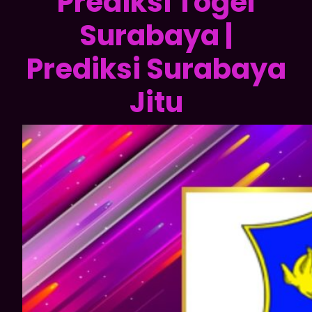
Prediksi Togel
Surabaya |
Prediksi
Surabaya
Jitu