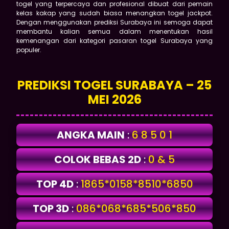
togel yang terpercaya dan profesional dibuat dari pemain
kelas kakap yang sudah biasa menangkan togel jackpot.
Dengan menggunakan prediksi Surabaya ini semoga dapat
membantu kalian semua dalam menentukan hasil
kemenangan dari kategori pasaran togel Surabaya yang
populer.
PREDIKSI TOGEL SURABAYA – 25
MEI 2026
ANGKA MAIN
:
6 8 5 0 1
COLOK BEBAS 2D
:
0 & 5
TOP 4D
:
1865*0158*8510*6850
TOP 3D
:
086*068*685*506*850