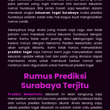
para pemain yang ingin mencari info bocoran keluaran
nomor Surabaya. Bila anda masih saja kesulitan dalam
menebak angka
keluaran togel Surabaya
maka prediksi
Surabaya adalah salah satu hal bagus buat menghasilkan
nomor cantik.
Selanjutnya bagi anda yang masih saja ragu dan tidak
paham cara menebak nomor keluaran Surabaya dengan
benar. Kamu tidak usah pusing atau kebingungan lagi,
karena hanya dengan bersama Prediksi Medantoto anda
akan sangat dibantu. Kami tidak hanya menyediakan
prediksi togel
saja namun kami juga menyediakan data
keluaran update setiap hari dan paito yang dimana dapat
membantu anda untuk membuat tarikan nomor dan
nantinya akan digunakan untuk membuat prediksi togel.
Rumus Prediksi
Surabaya Terjitu
Prediksi Medantoto
dibawah ini akan langsung saja
memberikan anda info bocoran prediksi togel Surabaya terjitu
dan rumus prediksi Surabaya akurat. Anda tenang saja,
sebab prediksi togel dibawah ini adalah salah satu prediksi