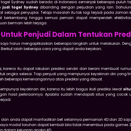
n togel Sydney sudah berada di Indonesia semenjak beberapa puluh
in
judi togel Sydney
dibanding dengan perjudian yang lain. Dahulun
bagai penyuplai. Tetapi masalah itu tak lagi terjadi pada zaman kek
 berkembang hingga semua pemain dapat memperoleh efektivitas b
n bermain lebih terjaga.
Untuk Penjudi Dalam Tentukan Predi
 saja harus mengaplikasikan beberapa langkah untuk melakukan. Denga
 Berikut ialah beberapa cara yang dapat anda kerjakan;
, karena itu dapat lakukan prediksi sendiri dan berani membuat rumu
uk angka selesai. Tiap penjudi yang mempunyai keyakinan diri yang ti
eh beberapa kemenangannya atas prediksi yang dibuat.
empunyai keyakinan diri, karena itu lebih bagus ikuti prediksi lewat
situ
hasil perkiraannya. Apabila sudah mendapati situs yang cocok untuk d
erjadi.
n dan anda dapat manfaatkan bet selainnya permainan 4D dan 2D saja se
aya modal taruhan dapat kembali bila tidak menembus pada games 2D
ada dalam keluaran angka 4D.