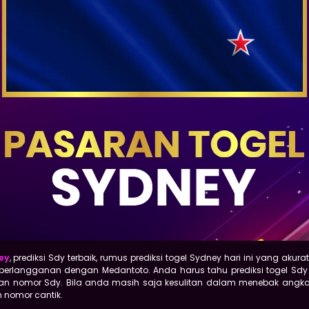
ey
, prediksi Sdy terbaik, rumus prediksi togel Sydney hari ini yang aku
rlangganan dengan Medantoto. Anda harus tahu prediksi togel Sdy a
aran nomor Sdy. Bila anda masih saja kesulitan dalam menebak angk
 nomor cantik.