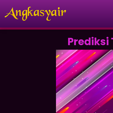
Prediksi 