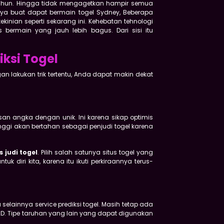
 tahun. Hingga tidak mengagetkan hampir semua
ya buat dapat bermain togel Sydney, Beberapa
inian seperti sekarang ini. Kehebatan tehnologi
ermain yang jauh lebih bagus. Dari sisi itu
ksi Togel
n lakukan trik tertentu, Anda dapat makin dekat
san angka dengan unik. Ini karena sikap optimis
nggi akan bertahan sebagai penjudi togel karena
s judi togel
. Pilih salah satunya situs togel yang
iri kita, karena itu ikuti perkiraannya terus-
lainnya service prediksi togel. Masih tetap ada
. Tipe taruhan yang lain yang dapat digunakan