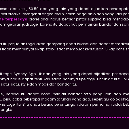
 besar dan kecil, 50:50 dan yang lain yang dapat dijadikan pendapat
beri prediksi mengenai angka main, colok, naga, shio dan yang lain
ine terpercaya
profesional harus berpikir pintar supaya bisa menda
dalam gelaran judi togel, karena itu dapat ikuti permainan bandar dan
rena itu perjudian togel akan gampang anda kuasai dan dapat memakain
a tidak mempunyai sikap stabil saat membuat keputusan. Sikap konsisit
 togel Sydney, Sgp, Hk dan yang lain yang dapat dijadikan pendapat
 harus dapat tentukan salah satunya tipe togel untuk dituruti. Ini
satu-satu, style dan mode dari bandar itu.
el, karena itu dapat coba pelajari bandar toto yang lain dan me
perlu coba beberapa macam taruhan yang ada, seperti 2D, colok, shio, 5
s togel itu. Bila anda berasa peruntungan dalam permainan colok bebas,
 angka.