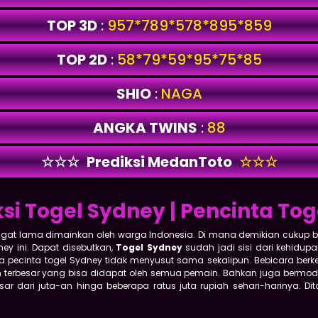
TOP 3D
:
957*789*578*895*859
TOP 2D
:
58*79*59*95*75*85
SHIO
:
NAGA
ANGKA TWINS
:
88
☆☆☆
Prediksi MedanToto
☆☆☆
ksi Togel Sydney | Pencinta Tog
angat lama dimainkan oleh warga Indonesia. Di mana demikian cukup
ney ini. Dapat disebutkan,
Togel Sydney
sudah jadi sisi dari kehidup
a pecinta togel Sydney tidak menyusut sama sekalipun. Bebicara ber
terbesar yang bisa didapat oleh semua pemain. Bahkan juga bermodal 
r dari juta-an hinga beberapa ratus juta rupiah sehari-harinya. 