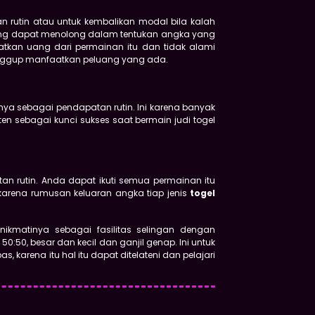
an rutin atau untuk kembalikan modal bila kalah
 yang dapat menolong dalam tentukan angka yang
patkan uang dari permainan itu dan tidak alami
 sanggup manfaatkan peluang yang ada.
ya sebagai pendapatan rutin. Ini karena banyak
en sebagai kunci sukses saat bermain judi togel
an rutin. Anda dapat ikuti semua permainan itu
 karena rumusan keluaran angka tiap jenis
togel
nikmatinya sebagai fasilitas selingan dengan
0:50, besar dan kecil dan ganjil genap. Ini untuk
 karena itu hal itu dapat ditelateni dan pelajari