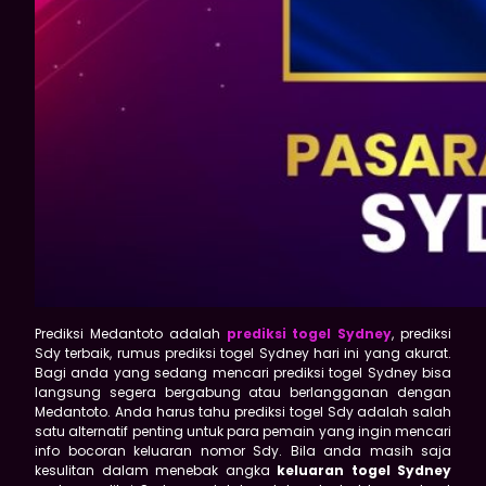
Prediksi Medantoto adalah
prediksi togel Sydney
, prediksi
Sdy terbaik, rumus prediksi togel Sydney hari ini yang akurat.
Bagi anda yang sedang mencari prediksi togel Sydney bisa
langsung segera bergabung atau berlangganan dengan
Medantoto. Anda harus tahu prediksi togel Sdy adalah salah
satu alternatif penting untuk para pemain yang ingin mencari
info bocoran keluaran nomor Sdy. Bila anda masih saja
kesulitan dalam menebak angka
keluaran togel Sydney