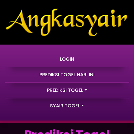
LOGIN
PREDIKSI TOGEL HARI INI
PREDIKSI TOGEL
SYAIR TOGEL