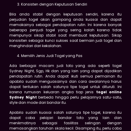
Konsisten dengan Keputusan Sendiri
Bila anda stabil dengan keputusan sendiri, karena itu
perjudian togel akan gampang anda kuasai dan dapat
memakainya sebagai pendapatan rutin. Ini karena banyak
beberapa penjudi togel yang sering kalah karena tidak
mempunyai sikap stabil saat membuat keputusan. Sikap
konsisiten sebagai kunci sukses saat bermain judi togel dan
menghindari dari kekalahan.
Memilih Jenis Judi Togel yang Pas
Ada berbagai macam judi toto yang ada seperti togel
Sydney Night, Sgp, Hk dan yang lain yang dapat dijadikan
pendapatan rutin. Anda dapat ikuti semua permainan itu
apabila sudah menguasainya dan cara awalannya harus
dapat tentukan salah satunya tipe togel untuk dituruti. Ini
karena rumusan keluaran angka tiap jenis
togel online
Sydney Night
berbeda hingga perlu pelajarinya satu-satu,
style dan mode dari bandar itu.
Apabila sudah kuasai salah satunya tipe togel, karena itu
dapat coba pelajari bandar toto yang lain dan
menikmatinya sebagai fasilitas selingan dengan
memasangkan taruhan skala kecil. Disamping itu, perlu coba