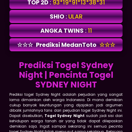
TOP 2D
:
93*19*91*13*38*31
SHIO
:
ULAR
ANGKA TWINS
:
11
☆☆☆
Prediksi MedanToto
☆☆☆
Prediksi Togel Sydney
Night | Pencinta Togel
SYDNEY NIGHT
Prediksi togel Sydney Night adalah perjudian yang sangat
lama dimainkan oleh warga Indonesia. Di mana demikian
cukup banyak keuntungan yang dijajakan jadi argumen
dibalik jumlahnya fans dari perjudian togel Sydney Night ini.
Dapat disebutkan,
Togel Sydney Night
sudah jadi sisi dari
kehidupan warga tanah air yang tidak dapat dilepaskan
demikian saja. Ingat sampai sekarang ini semua pecinta
togel Sydney Night tidak menyusut sama sekalipun. Bebicara