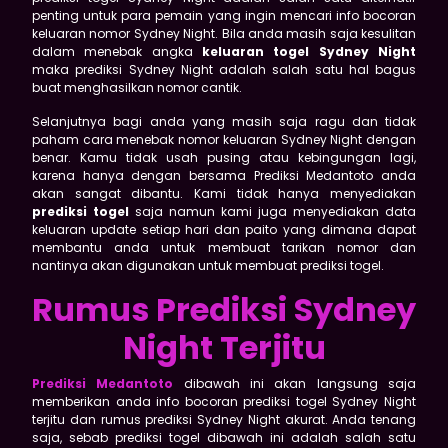
penting untuk para pemain yang ingin mencari info bocoran
keluaran nomor Sydney Night. Bila anda masih saja kesulitan
dalam menebak angka
keluaran togel Sydney Night
maka prediksi Sydney Night adalah salah satu hal bagus
buat menghasilkan nomor cantik.
Selanjutnya bagi anda yang masih saja ragu dan tidak
paham cara menebak nomor keluaran Sydney Night dengan
benar. Kamu tidak usah pusing atau kebingungan lagi,
karena hanya dengan bersama Prediksi Medantoto anda
akan sangat dibantu. Kami tidak hanya menyediakan
prediksi togel
saja namun kami juga menyediakan data
keluaran update setiap hari dan paito yang dimana dapat
membantu anda untuk membuat tarikan nomor dan
nantinya akan digunakan untuk membuat prediksi togel.
Rumus Prediksi Sydney
Night Terjitu
Prediksi Medantoto
dibawah ini akan langsung saja
memberikan anda info bocoran prediksi togel Sydney Night
terjitu dan rumus prediksi Sydney Night akurat. Anda tenang
saja, sebab prediksi togel dibawah ini adalah salah satu