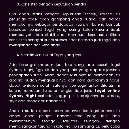
Konsisten dengan Keputusan Sendiri
Bila anda stabil dengan keputusan sendiri, karena itu
perjudian togel akan gampang anda kuasai dan dapat
memakainya sebagai pendapatan rutin. Ini karena banyak
beberapa penjudi togel yang sering kalah karena tidak
mempunyai sikap stabil saat membuat keputusan. Sikap
konsisiten sebagai kunci sukses saat bermain judi togel dan
menghindari dari kekalahan.
Memilih Jenis Judi Togel yang Pas
Ada berbagai macam judi toto yang ada seperti togel
Sydney Night, Sgp, Hk dan yang lain yang dapat dijadikan
pendapatan rutin. Anda dapat ikuti semua permainan itu
apabila sudah menguasainya dan cara awalannya harus
dapat tentukan salah satunya tipe togel untuk dituruti. Ini
karena rumusan keluaran angka tiap jenis
togel online
Sydney Night
berbeda hingga perlu pelajarinya satu-satu,
style dan mode dari bandar itu.
Apabila sudah kuasai salah satunya tipe togel, karena itu
dapat coba pelajari bandar toto yang lain dan
menikmatinya sebagai fasilitas selingan dengan
memasangkan taruhan skala kecil. Disamping itu, perlu coba