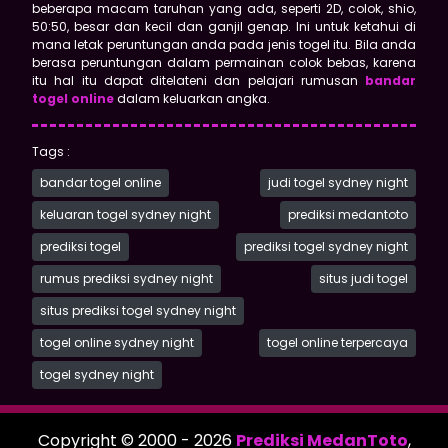
beberapa macam taruhan yang ada, seperti 2D, colok, shio,
50:50, besar dan kecil dan ganjil genap. Ini untuk ketahui di
mana letak peruntungan anda pada jenis togel itu. Bila anda
berasa peruntungan dalam permainan colok bebas, karena
itu hal itu dapat ditelateni dan pelajari rumusan
bandar
togel online
dalam keluarkan angka.
Tags :
bandar togel online
judi togel sydney night
keluaran togel sydney night
prediksi medantoto
prediksi togel
prediksi togel sydney night
rumus prediksi sydney night
situs judi togel
situs prediksi togel sydney night
togel online sydney night
togel online terpercaya
togel sydney night
Copyright © 2000 - 2026
Prediksi MedanToto
,