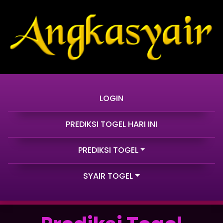
LOGIN
PREDIKSI TOGEL HARI INI
PREDIKSI TOGEL
SYAIR TOGEL