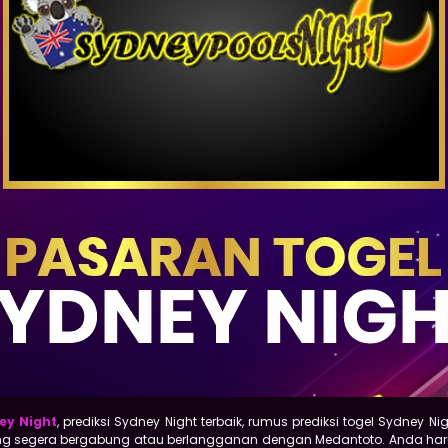
ney Night
, prediksi Sydney Night terbaik, rumus prediksi togel Sydney 
sung segera bergabung atau berlangganan dengan Medantoto. Anda harus