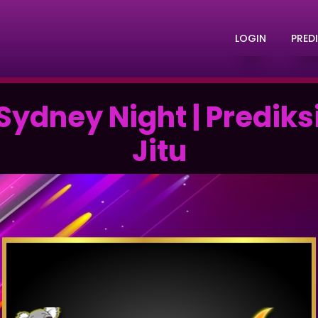
LOGIN
PREDI
 Sydney Night | Predik
Jitu