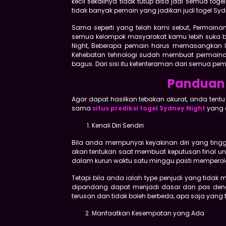
kecil sekalinya tidak tutup bisa jadi semua to
tidak banyak pemain yang jadikan judi togel Syd
Sama seperti yang telah kami sebut, Permaina
semua kelompok masyarakat kamu lebih suka 
Night, Beberapa pemain harus memasangkan lewa
Kehebatan tehnologi sudah membuat permainan
bagus. Dari sisi itu ketenteraman dari semua pe
Panduan 
Agar dapat hasilkan tebakan akurat, anda tentu
sama
situs prediksi togel Sydney Night
yang a
Kenali Diri Sendiri
Bila anda mempunyai keyakinan diri yang tinggi
akan tentukan saat membuat keputusan final unt
dalam kurun waktu satu minggu pasti memperol
Tetapi bila anda ialah type penjudi yang tidak m
dipandang dapat menjadi dasar dan pas dengan 
terusan dan tidak boleh berbeda, apa saja yang t
Manfaatkan Kesempatan yang Ada