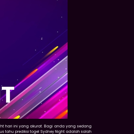
Night hari ini yang akurat. Bagi anda yang sedang
 tahu prediksi togel Sydney Night adalah salah