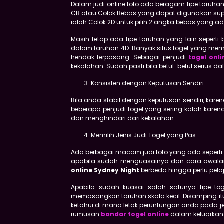
Dalam judi online toto ada beragam tipe taruha
CB atau Colok Bebas yang dapat digunakan sup
ialah Colok 2D untuk pilih 2 angka bebas yang 
Masih tetap ada tipe taruhan yang lain seperti
dalam taruhan 4D. Banyak situs togel yang mem
hendak terpasang. Sebagai penjudi
togel onl
kekalahan. Sudah pasti bila betul-betul serius 
Konsisten dengan Keputusan Sendiri
Bila anda stabil dengan keputusan sendiri, ka
beberapa penjudi togel yang sering kalah karen
dan menghindari dari kekalahan.
Memilih Jenis Judi Togel yang Pas
Ada berbagai macam judi toto yang ada seperti t
apabila sudah menguasainya dan cara awalannya
online Sydney Night
berbeda hingga perlu pelaj
Apabila sudah kuasai salah satunya tipe tog
memasangkan taruhan skala kecil. Disamping itu, 
ketahui di mana letak peruntungan anda pada jeni
rumusan
bandar togel online
dalam keluarkan