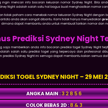
ng ingin mencari info bocoran keluaran nomor Sydney Night. Bila 
dney Night adalah salah satu hal bagus buat menghasilkan nomor cant
an tidak paham cara menebak nomor keluaran Sydney Night dengan b
edantoto anda akan sangat dibantu. Kami tidak hanya menyediakan
pre
ang dimana dapat membantu anda untuk membuat tarikan nomor dan n
s Prediksi Sydney Night Te
 saja memberikan anda info bocoran prediksi togel Sydney Night terji
 adalah salah satu prediksi togel yang terpercaya dan profesional d
 prediksi Sydney Night ini semoga dapat membantu kalian semua dal
DIKSI TOGEL SYDNEY NIGHT – 29 MEI 
ANGKA MAIN
:
3 2 8 5 6
COLOK BEBAS 2D
:
8 & 3