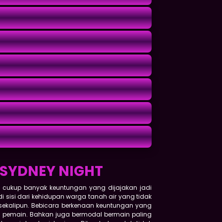
l SYDNEY NIGHT
n cukup banyak keuntungan yang dijajakan jadi
i sisi dari kehidupan warga tanah air yang tidak
 sekalipun. Bebicara berkenaan keuntungan yang
ua pemain. Bahkan juga bermodal bermain paling