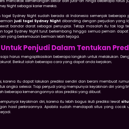
gelers mencetak kemenangan besar dari juta-an hinga beberapa ratus j
ney Night sebagai karier mereka.
n togel Sydney Night sudah berada di Indonesia semenjak beberapa
bermain
judi togel Sydney Night
dibanding dengan perjudian yang la
t bandar darat sebagai penyuplai. Tetapi masalah itu tak lagi ter
 togel Sydney Night turut berkembang hingga semua pemain dapat me
main yang berkemauan bermain lebih terjaga.
Untuk Penjudi Dalam Tentukan Predi
 saja harus mengaplikasikan beberapa langkah untuk melakukan. Denga
kurat. Berikut ialah beberapa cara yang dapat anda kerjakan;
, karena itu dapat lakukan prediksi sendiri dan berani membuat rumu
uk angka selesai. Tiap penjudi yang mempunyai keyakinan diri yang ti
eh beberapa kemenangannya atas prediksi yang dibuat.
empunyai keyakinan diri, karena itu lebih bagus ikuti prediksi lewat
situ
hasil perkiraannya. Apabila sudah mendapati situs yang cocok untuk d
erjadi.