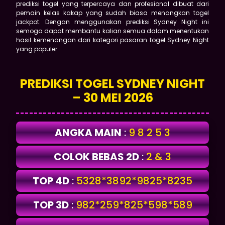
prediksi togel yang terpercaya dan profesional dibuat dari
pemain kelas kakap yang sudah biasa menangkan togel
jackpot. Dengan menggunakan prediksi Sydney Night ini
semoga dapat membantu kalian semua dalam menentukan
hasil kemenangan dari kategori pasaran togel Sydney Night
yang populer.
PREDIKSI TOGEL SYDNEY NIGHT
– 30 MEI 2026
ANGKA MAIN
:
9 8 2 5 3
COLOK BEBAS 2D
:
2 & 3
TOP 4D
:
5328*3892*9825*8235
TOP 3D
:
982*259*825*598*589