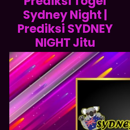
Prediksi Togel
Sydney Night |
Prediksi SYDNEY
NIGHT Jitu