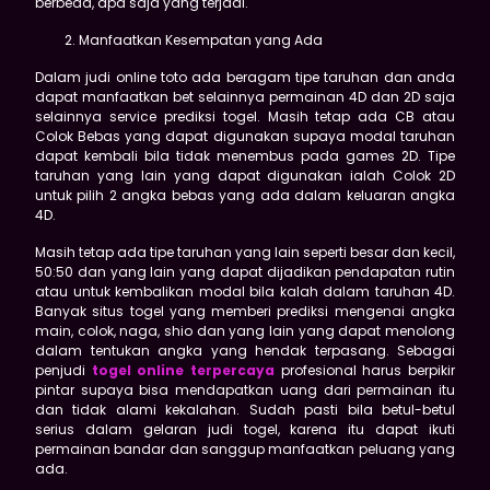
berbeda, apa saja yang terjadi.
Manfaatkan Kesempatan yang Ada
Dalam judi online toto ada beragam tipe taruhan dan anda
dapat manfaatkan bet selainnya permainan 4D dan 2D saja
selainnya service prediksi togel. Masih tetap ada CB atau
Colok Bebas yang dapat digunakan supaya modal taruhan
dapat kembali bila tidak menembus pada games 2D. Tipe
taruhan yang lain yang dapat digunakan ialah Colok 2D
untuk pilih 2 angka bebas yang ada dalam keluaran angka
4D.
Masih tetap ada tipe taruhan yang lain seperti besar dan kecil,
50:50 dan yang lain yang dapat dijadikan pendapatan rutin
atau untuk kembalikan modal bila kalah dalam taruhan 4D.
Banyak situs togel yang memberi prediksi mengenai angka
main, colok, naga, shio dan yang lain yang dapat menolong
dalam tentukan angka yang hendak terpasang. Sebagai
penjudi
togel online terpercaya
profesional harus berpikir
pintar supaya bisa mendapatkan uang dari permainan itu
dan tidak alami kekalahan. Sudah pasti bila betul-betul
serius dalam gelaran judi togel, karena itu dapat ikuti
permainan bandar dan sanggup manfaatkan peluang yang
ada.