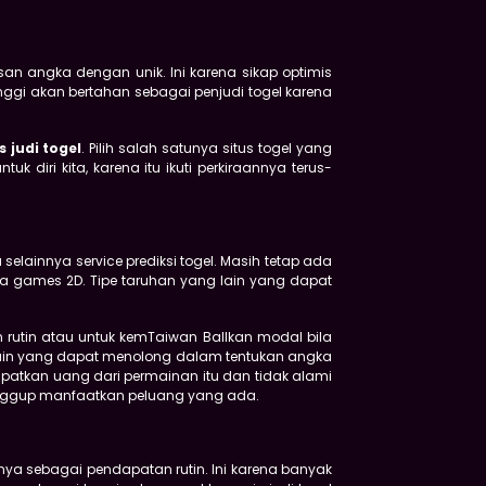
san angka dengan unik. Ini karena sikap optimis
nggi akan bertahan sebagai penjudi togel karena
s judi togel
. Pilih salah satunya situs togel yang
iri kita, karena itu ikuti perkiraannya terus-
lainnya service prediksi togel. Masih tetap ada
 games 2D. Tipe taruhan yang lain yang dapat
n rutin atau untuk kemTaiwan Ballkan modal bila
 lain yang dapat menolong dalam tentukan angka
apatkan uang dari permainan itu dan tidak alami
 sanggup manfaatkan peluang yang ada.
ya sebagai pendapatan rutin. Ini karena banyak