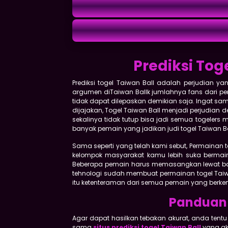
Prediksi Tog
Prediksi togel Taiwan Ball adalah perjudian 
argumen diTaiwan Ballk jumlahnya fans dari perj
tidak dapat dilepaskan demikian saja. Ingat sa
dijajakan, Togel Taiwan Ball menjadi perjudian
sekalinya tidak tutup bisa jadi semua togelers
banyak pemain yang jadikan judi togel Taiwan Ba
Sama seperti yang telah kami sebut, Permainan
kelompok masyarakat kamu lebih suka berma
Beberapa pemain harus memasangkan lewat banda
tehnologi sudah membuat permainan togel Taiwa
itu ketenteraman dari semua pemain yang berke
Panduan 
Agar dapat hasilkan tebakan akurat, anda tentu
sama
situs prediksi togel Taiwan Ball
yang aku