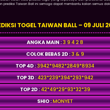
 prediksi Taiwan Ball ini semoga dapat membantu kalian semua dal
DIKSI TOGEL TAIWAN BALL – 09 JULI 
ANGKA MAIN
:
3 9 4 2 8
COLOK BEBAS 2D
:
3 & 9
TOP 4D
:
3942*9482*2849*8934
TOP 3D
:
423*239*394*293*942
TOP 2D
:
42*49*29*93*32*39
SHIO
:
MONYET