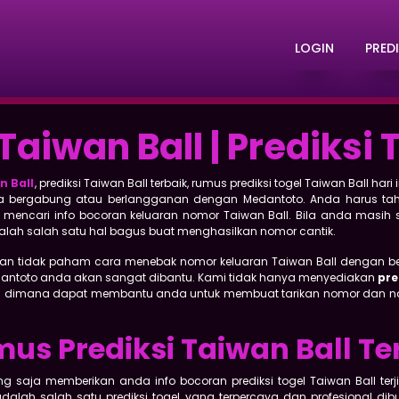
LOGIN
PREDI
Taiwan Ball | Prediksi
n Ball
, prediksi Taiwan Ball terbaik, rumus prediksi togel Taiwan Ball h
era bergabung atau berlangganan dengan Medantoto. Anda harus tahu
in mencari info bocoran keluaran nomor Taiwan Ball. Bila anda masi
alah salah satu hal bagus buat menghasilkan nomor cantik.
dan tidak paham cara menebak nomor keluaran Taiwan Ball dengan be
edantoto anda akan sangat dibantu. Kami tidak hanya menyediakan
pre
ang dimana dapat membantu anda untuk membuat tarikan nomor dan n
us Prediksi Taiwan Ball Ter
 saja memberikan anda info bocoran prediksi togel Taiwan Ball terji
 adalah salah satu prediksi togel yang terpercaya dan profesional d