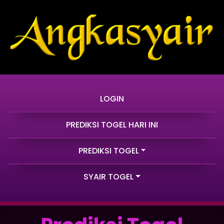
LOGIN
PREDIKSI TOGEL HARI INI
PREDIKSI TOGEL
SYAIR TOGEL