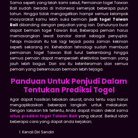
Sama seperti yang telah kami sebut, Permainan togel Taiwan
Ball sudah berada di Indonesia semenjak beberapa puluh
tahun. Hingga tidak mengagetkan hampir semua kelompok
masyarakat kamu lebih suka bermain
judi togel Taiwan
Ball
dibanding dengan perjudian yang lain. Dahulunya buat
dapat bermain togel Taiwan Ball, Beberapa pemain harus
memasangkan lewat bandar darat sebagai penyuplai.
Tetapi masalah itu tak lagi terjadi pada zaman kekinian
seperti sekarang ini. Kehebatan tehnologi sudah membuat
permainan togel Taiwan Ball turut berkembang hingga
semua pemain dapat memperoleh efektivitas bermain yang
jauh lebih bagus. Dari sisi itu ketenteraman dari semua
pemain yang berkemauan bermain lebih terjaga.
Panduan Untuk Penjudi Dalam
Tentukan Prediksi Togel
Agar dapat hasilkan tebakan akurat, anda tentu saja harus
mengaplikasikan beberapa langkah untuk melakukan.
Dengan lakukan trik tertentu, Anda dapat makin dekat sama
situs prediksi togel Taiwan Ball
yang akurat. Berikut ialah
beberapa cara yang dapat anda kerjakan;
Kenali Diri Sendiri