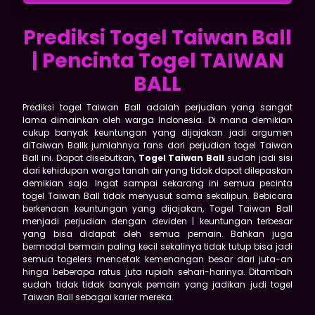
Prediksi Togel Taiwan Ball
| Pencinta Togel TAIWAN
BALL
Prediksi togel Taiwan Ball adalah perjudian yang sangat
lama dimainkan oleh warga Indonesia. Di mana demikian
cukup banyak keuntungan yang dijajakan jadi argumen
diTaiwan Ballk jumlahnya fans dari perjudian togel Taiwan
Ball ini. Dapat disebutkan,
Togel Taiwan Ball
sudah jadi sisi
dari kehidupan warga tanah air yang tidak dapat dilepaskan
demikian saja. Ingat sampai sekarang ini semua pecinta
togel Taiwan Ball tidak menyusut sama sekalipun. Bebicara
berkenaan keuntungan yang dijajakan, Togel Taiwan Ball
menjadi perjudian dengan deviden | keuntungan terbesar
yang bisa didapat oleh semua pemain. Bahkan juga
bermodal bermain paling kecil sekalinya tidak tutup bisa jadi
semua togelers mencetak kemenangan besar dari juta-an
hinga beberapa ratus juta rupiah sehari-harinya. Ditambah
sudah tidak tidak banyak pemain yang jadikan judi togel
Taiwan Ball sebagai karier mereka.