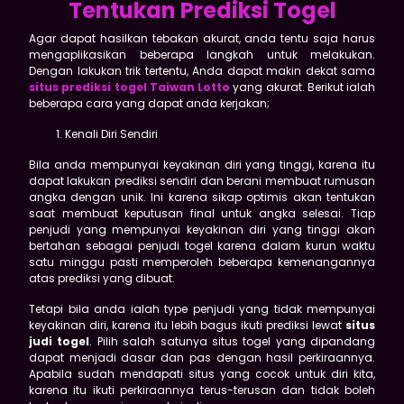
Tentukan Prediksi Togel
Agar dapat hasilkan tebakan akurat, anda tentu saja harus
mengaplikasikan beberapa langkah untuk melakukan.
Dengan lakukan trik tertentu, Anda dapat makin dekat sama
situs prediksi togel Taiwan Lotto
yang akurat. Berikut ialah
beberapa cara yang dapat anda kerjakan;
Kenali Diri Sendiri
Bila anda mempunyai keyakinan diri yang tinggi, karena itu
dapat lakukan prediksi sendiri dan berani membuat rumusan
angka dengan unik. Ini karena sikap optimis akan tentukan
saat membuat keputusan final untuk angka selesai. Tiap
penjudi yang mempunyai keyakinan diri yang tinggi akan
bertahan sebagai penjudi togel karena dalam kurun waktu
satu minggu pasti memperoleh beberapa kemenangannya
atas prediksi yang dibuat.
Tetapi bila anda ialah type penjudi yang tidak mempunyai
keyakinan diri, karena itu lebih bagus ikuti prediksi lewat
situs
judi togel
. Pilih salah satunya situs togel yang dipandang
dapat menjadi dasar dan pas dengan hasil perkiraannya.
Apabila sudah mendapati situs yang cocok untuk diri kita,
karena itu ikuti perkiraannya terus-terusan dan tidak boleh