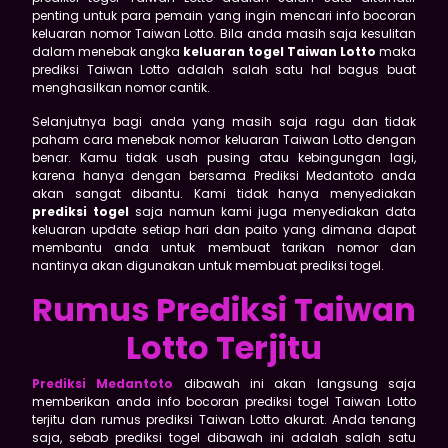
penting untuk para pemain yang ingin mencari info bocoran
keluaran nomor Taiwan Lotto. Bila anda masih saja kesulitan
dalam menebak angka
keluaran togel Taiwan Lotto
maka
prediksi Taiwan Lotto adalah salah satu hal bagus buat
menghasilkan nomor cantik.
Selanjutnya bagi anda yang masih saja ragu dan tidak
paham cara menebak nomor keluaran Taiwan Lotto dengan
benar. Kamu tidak usah pusing atau kebingungan lagi,
karena hanya dengan bersama Prediksi Medantoto anda
akan sangat dibantu. Kami tidak hanya menyediakan
prediksi togel
saja namun kami juga menyediakan data
keluaran update setiap hari dan paito yang dimana dapat
membantu anda untuk membuat tarikan nomor dan
nantinya akan digunakan untuk membuat prediksi togel.
Rumus Prediksi Taiwan
Lotto Terjitu
Prediksi Medantoto
dibawah ini akan langsung saja
memberikan anda info bocoran prediksi togel Taiwan Lotto
terjitu dan rumus prediksi Taiwan Lotto akurat. Anda tenang
saja, sebab prediksi togel dibawah ini adalah salah satu