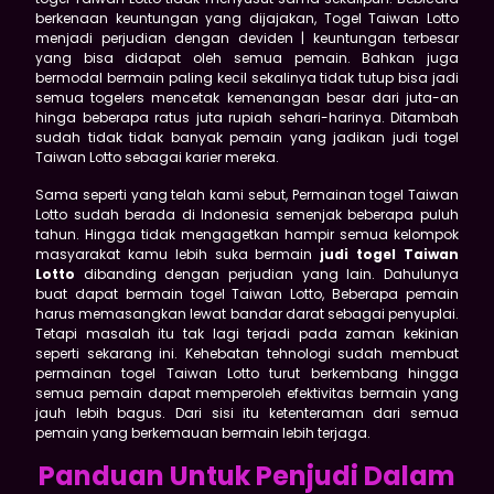
berkenaan keuntungan yang dijajakan, Togel Taiwan Lotto
menjadi perjudian dengan deviden | keuntungan terbesar
yang bisa didapat oleh semua pemain. Bahkan juga
bermodal bermain paling kecil sekalinya tidak tutup bisa jadi
semua togelers mencetak kemenangan besar dari juta-an
hinga beberapa ratus juta rupiah sehari-harinya. Ditambah
sudah tidak tidak banyak pemain yang jadikan judi togel
Taiwan Lotto sebagai karier mereka.
Sama seperti yang telah kami sebut, Permainan togel Taiwan
Lotto sudah berada di Indonesia semenjak beberapa puluh
tahun. Hingga tidak mengagetkan hampir semua kelompok
masyarakat kamu lebih suka bermain
judi togel Taiwan
Lotto
dibanding dengan perjudian yang lain. Dahulunya
buat dapat bermain togel Taiwan Lotto, Beberapa pemain
harus memasangkan lewat bandar darat sebagai penyuplai.
Tetapi masalah itu tak lagi terjadi pada zaman kekinian
seperti sekarang ini. Kehebatan tehnologi sudah membuat
permainan togel Taiwan Lotto turut berkembang hingga
semua pemain dapat memperoleh efektivitas bermain yang
jauh lebih bagus. Dari sisi itu ketenteraman dari semua
pemain yang berkemauan bermain lebih terjaga.
Panduan Untuk Penjudi Dalam