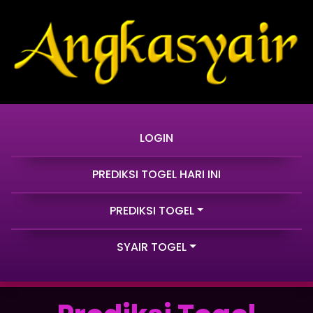
LOGIN
PREDIKSI TOGEL HARI INI
PREDIKSI TOGEL
SYAIR TOGEL