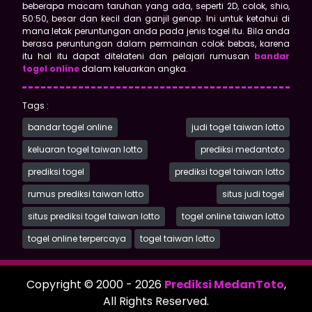
beberapa macam taruhan yang ada, seperti 2D, colok, shio,
50:50, besar dan kecil dan ganjil genap. Ini untuk ketahui di
mana letak peruntungan anda pada jenis togel itu. Bila anda
berasa peruntungan dalam permainan colok bebas, karena
itu hal itu dapat ditelateni dan pelajari rumusan
bandar
togel online
dalam keluarkan angka.
Tags :
bandar togel online
judi togel taiwan lotto
keluaran togel taiwan lotto
prediksi medantoto
prediksi togel
prediksi togel taiwan lotto
rumus prediksi taiwan lotto
situs judi togel
situs prediksi togel taiwan lotto
togel online taiwan lotto
togel online terpercaya
togel taiwan lotto
Copyright © 2000 - 2026
Prediksi MedanToto
,
All Rights Reserved.