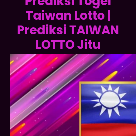
Prediksi Togel
Taiwan Lotto |
Prediksi TAIWAN
LOTTO Jitu