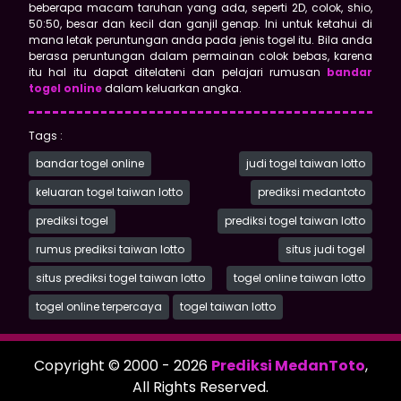
beberapa macam taruhan yang ada, seperti 2D, colok, shio,
50:50, besar dan kecil dan ganjil genap. Ini untuk ketahui di
mana letak peruntungan anda pada jenis togel itu. Bila anda
berasa peruntungan dalam permainan colok bebas, karena
itu hal itu dapat ditelateni dan pelajari rumusan
bandar
togel online
dalam keluarkan angka.
Tags :
bandar togel online
judi togel taiwan lotto
keluaran togel taiwan lotto
prediksi medantoto
prediksi togel
prediksi togel taiwan lotto
rumus prediksi taiwan lotto
situs judi togel
situs prediksi togel taiwan lotto
togel online taiwan lotto
togel online terpercaya
togel taiwan lotto
Copyright © 2000 - 2026
Prediksi MedanToto
,
All Rights Reserved.