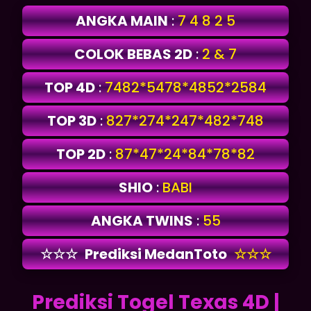
ANGKA MAIN
:
7 4 8 2 5
COLOK BEBAS 2D
:
2 & 7
TOP 4D
:
7482*5478*4852*2584
TOP 3D
:
827*274*247*482*748
TOP 2D
:
87*47*24*84*78*82
SHIO
:
BABI
ANGKA TWINS
:
55
☆☆☆
Prediksi MedanToto
☆☆☆
Prediksi Togel Texas 4D |