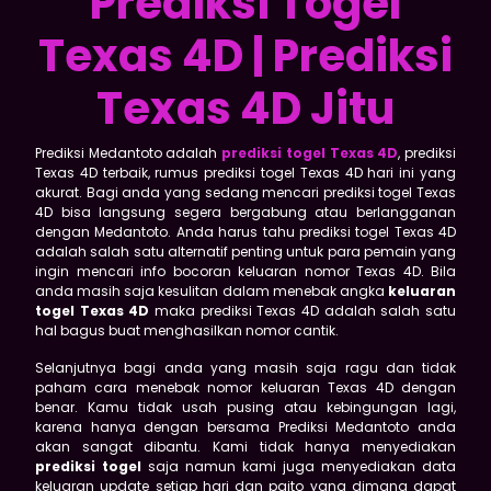
Prediksi Togel
Texas 4D | Prediksi
Texas 4D
Jitu
Prediksi Medantoto adalah
prediksi togel Texas 4D
, prediksi
Texas 4D terbaik, rumus prediksi togel Texas 4D hari ini yang
akurat. Bagi anda yang sedang mencari prediksi togel Texas
4D bisa langsung segera bergabung atau berlangganan
dengan Medantoto. Anda harus tahu prediksi togel Texas 4D
adalah salah satu alternatif penting untuk para pemain yang
ingin mencari info bocoran keluaran nomor Texas 4D. Bila
anda masih saja kesulitan dalam menebak angka
keluaran
togel Texas 4D
maka prediksi Texas 4D adalah salah satu
hal bagus buat menghasilkan nomor cantik.
Selanjutnya bagi anda yang masih saja ragu dan tidak
paham cara menebak nomor keluaran Texas 4D dengan
benar. Kamu tidak usah pusing atau kebingungan lagi,
karena hanya dengan bersama Prediksi Medantoto anda
akan sangat dibantu. Kami tidak hanya menyediakan
prediksi togel
saja namun kami juga menyediakan data
keluaran update setiap hari dan paito yang dimana dapat