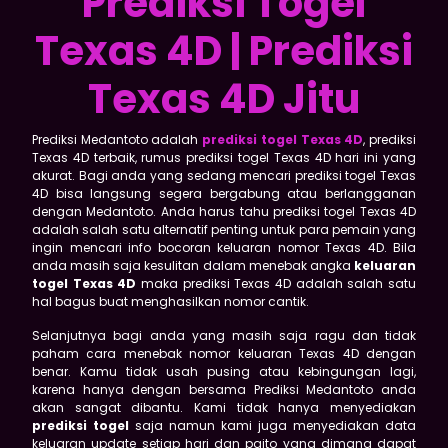
Prediksi Togel
Texas 4D | Prediksi
Texas 4D
Jitu
Prediksi Medantoto adalah
prediksi togel Texas 4D
, prediksi
Texas 4D terbaik, rumus prediksi togel Texas 4D hari ini yang
akurat. Bagi anda yang sedang mencari prediksi togel Texas
4D bisa langsung segera bergabung atau berlangganan
dengan Medantoto. Anda harus tahu prediksi togel Texas 4D
adalah salah satu alternatif penting untuk para pemain yang
ingin mencari info bocoran keluaran nomor Texas 4D. Bila
anda masih saja kesulitan dalam menebak angka
keluaran
togel Texas 4D
maka prediksi Texas 4D adalah salah satu
hal bagus buat menghasilkan nomor cantik.
Selanjutnya bagi anda yang masih saja ragu dan tidak
paham cara menebak nomor keluaran Texas 4D dengan
benar. Kamu tidak usah pusing atau kebingungan lagi,
karena hanya dengan bersama Prediksi Medantoto anda
akan sangat dibantu. Kami tidak hanya menyediakan
prediksi togel
saja namun kami juga menyediakan data
keluaran update setiap hari dan paito yang dimana dapat