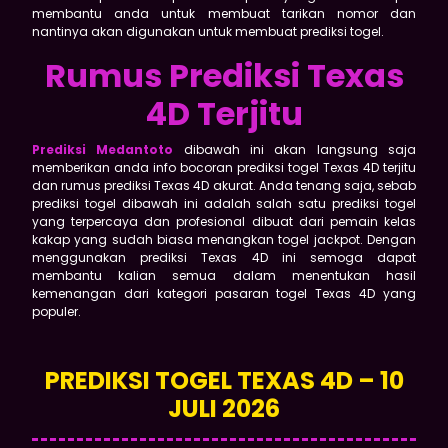
membantu anda untuk membuat tarikan nomor dan
nantinya akan digunakan untuk membuat prediksi togel.
Rumus Prediksi Texas
4D Terjitu
Prediksi Medantoto
dibawah ini akan langsung saja
memberikan anda info bocoran prediksi togel Texas 4D terjitu
dan rumus prediksi Texas 4D akurat. Anda tenang saja, sebab
prediksi togel dibawah ini adalah salah satu prediksi togel
yang terpercaya dan profesional dibuat dari pemain kelas
kakap yang sudah biasa menangkan togel jackpot. Dengan
menggunakan prediksi Texas 4D ini semoga dapat
membantu kalian semua dalam menentukan hasil
kemenangan dari kategori pasaran togel Texas 4D yang
populer.
PREDIKSI TOGEL TEXAS 4D – 10
JULI 2026