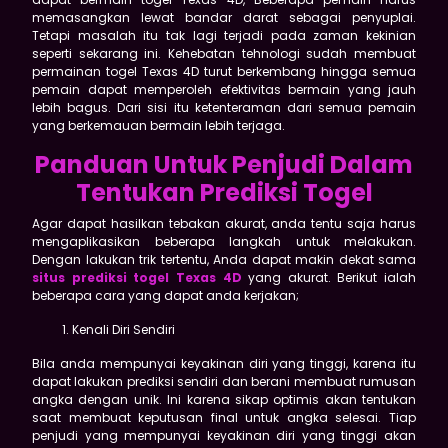
memasangkan lewat bandar darat sebagai penyuplai.
Tetapi masalah itu tak lagi terjadi pada zaman kekinian
seperti sekarang ini. Kehebatan tehnologi sudah membuat
permainan togel Texas 4D turut berkembang hingga semua
pemain dapat memperoleh efektivitas bermain yang jauh
lebih bagus. Dari sisi itu ketenteraman dari semua pemain
yang berkemauan bermain lebih terjaga.
Panduan Untuk Penjudi Dalam
Tentukan Prediksi Togel
Agar dapat hasilkan tebakan akurat, anda tentu saja harus
mengaplikasikan beberapa langkah untuk melakukan.
Dengan lakukan trik tertentu, Anda dapat makin dekat sama
situs prediksi togel Texas 4D
yang akurat. Berikut ialah
beberapa cara yang dapat anda kerjakan;
Kenali Diri Sendiri
Bila anda mempunyai keyakinan diri yang tinggi, karena itu
dapat lakukan prediksi sendiri dan berani membuat rumusan
angka dengan unik. Ini karena sikap optimis akan tentukan
saat membuat keputusan final untuk angka selesai. Tiap
penjudi yang mempunyai keyakinan diri yang tinggi akan