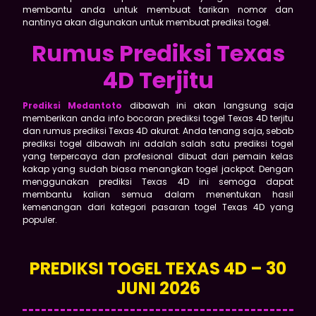
membantu anda untuk membuat tarikan nomor dan
nantinya akan digunakan untuk membuat prediksi togel.
Rumus Prediksi Texas
4D Terjitu
Prediksi Medantoto
dibawah ini akan langsung saja
memberikan anda info bocoran prediksi togel Texas 4D terjitu
dan rumus prediksi Texas 4D akurat. Anda tenang saja, sebab
prediksi togel dibawah ini adalah salah satu prediksi togel
yang terpercaya dan profesional dibuat dari pemain kelas
kakap yang sudah biasa menangkan togel jackpot. Dengan
menggunakan prediksi Texas 4D ini semoga dapat
membantu kalian semua dalam menentukan hasil
kemenangan dari kategori pasaran togel Texas 4D yang
populer.
PREDIKSI TOGEL TEXAS 4D – 30
JUNI 2026