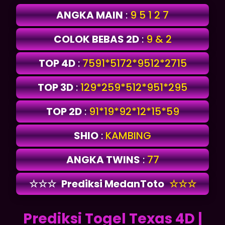
ANGKA MAIN
:
9 5 1 2 7
COLOK BEBAS 2D
:
9 & 2
TOP 4D
:
7591*5172*9512*2715
TOP 3D
:
129*259*512*951*295
TOP 2D
:
91*19*92*12*15*59
SHIO
:
KAMBING
ANGKA TWINS
:
77
☆☆☆
Prediksi MedanToto
☆☆☆
Prediksi Togel Texas 4D |