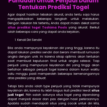
Panduan Untuk Penjudi Dalam
Tentukan Prediksi Togel
Agar dapat hasilkan tebakan akurat, anda tentu saja harus
mengaplikasikan beberapa langkah untuk melakukan.
Dengan lakukan trik tertentu, Anda dapat makin dekat sama
situs prediksi togel Toshima Pools
yang akurat. Berikut
ialah beberapa cara yang dapat anda kerjakan;
Kenali Diri Sendiri
Bila anda mempunyai keyakinan diri yang tinggi, karena itu
dapat lakukan prediksi sendiri dan berani membuat rumusan
angka dengan unik. Ini karena sikap optimis akan tentukan
saat membuat keputusan final untuk angka selesai. Tiap
penjudi yang mempunyai keyakinan diri yang tinggi akan
bertahan sebagai penjudi togel karena dalam kurun waktu
satu minggu pasti memperoleh beberapa kemenangannya
atas prediksi yang dibuat.
Tetapi bila anda ialah type penjudi yang tidak mempunyai
keyakinan diri, karena itu lebih bagus ikuti prediksi lewat
situs
judi togel
. Pilih salah satunya situs togel yang dipandang
dapat menjadi dasar dan pas dengan hasil perkiraannya.
Apabila sudah mendapati situs yang cocok untuk diri kita,