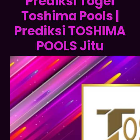
Prediksi Togel
Toshima Pools |
Prediksi TOSHIMA
POOLS Jitu