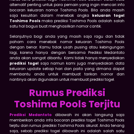
alternatif penting untuk para pemain yang ingin mencari info
bocoran keluaran nomor Toshima Pools. Bila anda masih
saja kesulitan dalam menebak angka
keluaran togel
Toshima Pools
maka prediksi Toshima Pools adalah salah
satu hal bagus buat menghasilkan nomor cantik.
Selanjutnya bagi anda yang masih saja ragu dan tidak
paham cara menebak nomor keluaran Toshima Pools
dengan benar. Kamu tidak usah pusing atau kebingungan
lagi, karena hanya dengan bersama Prediksi Medantoto
anda akan sangat dibantu. Kami tidak hanya menyediakan
prediksi togel
saja namun kami juga menyediakan data
keluaran update setiap hari dan paito yang dimana dapat
membantu anda untuk membuat tarikan nomor dan
nantinya akan digunakan untuk membuat prediksi togel.
Rumus Prediksi
Toshima Pools Terjitu
Prediksi Medantoto
dibawah ini akan langsung saja
memberikan anda info bocoran prediksi togel Toshima Pools
terjitu dan rumus prediksi Toshima Pools akurat. Anda tenang
saja, sebab prediksi togel dibawah ini adalah salah satu