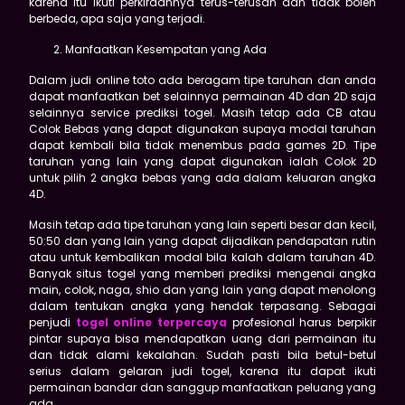
karena itu ikuti perkiraannya terus-terusan dan tidak boleh
berbeda, apa saja yang terjadi.
Manfaatkan Kesempatan yang Ada
Dalam judi online toto ada beragam tipe taruhan dan anda
dapat manfaatkan bet selainnya permainan 4D dan 2D saja
selainnya service prediksi togel. Masih tetap ada CB atau
Colok Bebas yang dapat digunakan supaya modal taruhan
dapat kembali bila tidak menembus pada games 2D. Tipe
taruhan yang lain yang dapat digunakan ialah Colok 2D
untuk pilih 2 angka bebas yang ada dalam keluaran angka
4D.
Masih tetap ada tipe taruhan yang lain seperti besar dan kecil,
50:50 dan yang lain yang dapat dijadikan pendapatan rutin
atau untuk kembalikan modal bila kalah dalam taruhan 4D.
Banyak situs togel yang memberi prediksi mengenai angka
main, colok, naga, shio dan yang lain yang dapat menolong
dalam tentukan angka yang hendak terpasang. Sebagai
penjudi
togel online terpercaya
profesional harus berpikir
pintar supaya bisa mendapatkan uang dari permainan itu
dan tidak alami kekalahan. Sudah pasti bila betul-betul
serius dalam gelaran judi togel, karena itu dapat ikuti
permainan bandar dan sanggup manfaatkan peluang yang
ada.