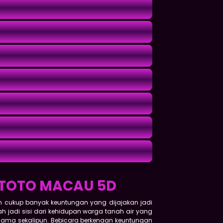
el TOTO MACAU 5D
n cukup banyak keuntungan yang dijajakan jadi
h jadi sisi dari kehidupan warga tanah air yang
 sama sekalipun. Bebicara berkenaan keuntungan