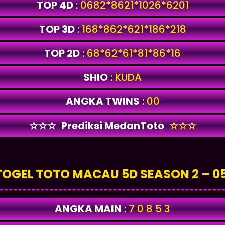
TOP 4D
:
0682*8621*1026*6201
TOP 3D
:
168*862*621*186*218
TOP 2D
:
68*62*61*81*86*16
SHIO
:
KUDA
ANGKA TWINS
:
00
☆☆☆
Prediksi MedanToto
☆☆☆
TOGEL TOTO MACAU 5D SEASON 2 – 05
ANGKA MAIN
:
7 0 8 5 3