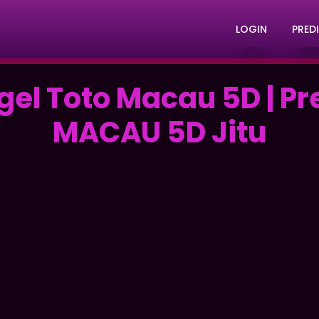
LOGIN
PREDI
gel Toto Macau 5D | P
MACAU 5D Jitu