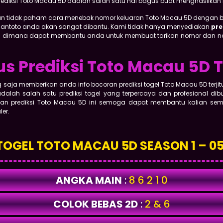
diksi Toto Macau 5D adalah salah satu hal bagus buat menghasilkan 
an tidak paham cara menebak nomor keluaran Toto Macau 5D dengan b
edantoto anda akan sangat dibantu. Kami tidak hanya menyediakan
pre
ang dimana dapat membantu anda untuk membuat tarikan nomor dan n
 Prediksi Toto Macau 5D T
saja memberikan anda info bocoran prediksi togel Toto Macau 5D terjit
 adalah salah satu prediksi togel yang terpercaya dan profesional d
an prediksi Toto Macau 5D ini semoga dapat membantu kalian se
er.
TOGEL TOTO MACAU 5D SEASON 1 – 05
ANGKA MAIN
:
8 6 2 1 0
COLOK BEBAS 2D
:
2 & 6