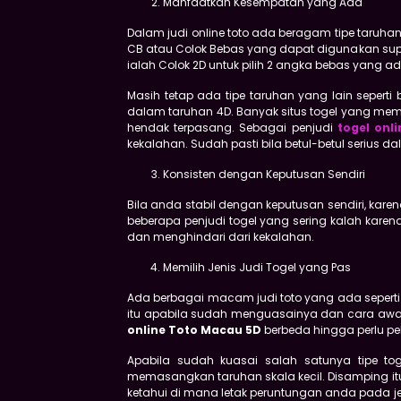
Manfaatkan Kesempatan yang Ada
Dalam judi online toto ada beragam tipe taruha
CB atau Colok Bebas yang dapat digunakan sup
ialah Colok 2D untuk pilih 2 angka bebas yang 
Masih tetap ada tipe taruhan yang lain seperti
dalam taruhan 4D. Banyak situs togel yang mem
hendak terpasang. Sebagai penjudi
togel onl
kekalahan. Sudah pasti bila betul-betul serius 
Konsisten dengan Keputusan Sendiri
Bila anda stabil dengan keputusan sendiri, ka
beberapa penjudi togel yang sering kalah karen
dan menghindari dari kekalahan.
Memilih Jenis Judi Togel yang Pas
Ada berbagai macam judi toto yang ada seperti 
itu apabila sudah menguasainya dan cara awalan
online Toto Macau 5D
berbeda hingga perlu pel
Apabila sudah kuasai salah satunya tipe tog
memasangkan taruhan skala kecil. Disamping itu, 
ketahui di mana letak peruntungan anda pada jeni