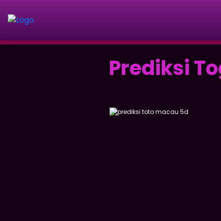
Prediksi To