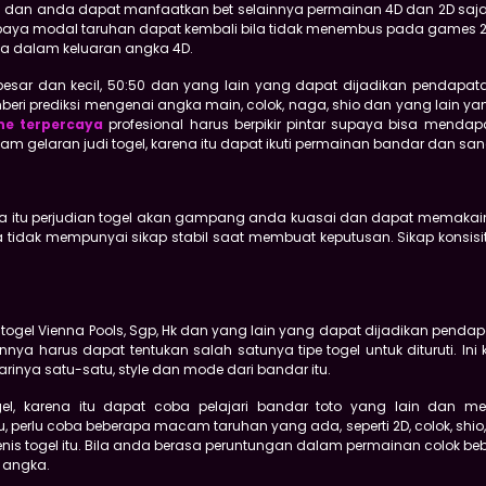
n dan anda dapat manfaatkan bet selainnya permainan 4D dan 2D saja se
aya modal taruhan dapat kembali bila tidak menembus pada games 2D
ada dalam keluaran angka 4D.
 besar dan kecil, 50:50 dan yang lain yang dapat dijadikan pendapat
beri prediksi mengenai angka main, colok, naga, shio dan yang lain
ine terpercaya
profesional harus berpikir pintar supaya bisa menda
dalam gelaran judi togel, karena itu dapat ikuti permainan bandar dan
rena itu perjudian togel akan gampang anda kuasai dan dapat memakain
a tidak mempunyai sikap stabil saat membuat keputusan. Sikap konsisit
ogel Vienna Pools, Sgp, Hk dan yang lain yang dapat dijadikan pendap
 harus dapat tentukan salah satunya tipe togel untuk dituruti. Ini
rinya satu-satu, style dan mode dari bandar itu.
el, karena itu dapat coba pelajari bandar toto yang lain dan me
perlu coba beberapa macam taruhan yang ada, seperti 2D, colok, shio, 5
s togel itu. Bila anda berasa peruntungan dalam permainan colok bebas,
 angka.