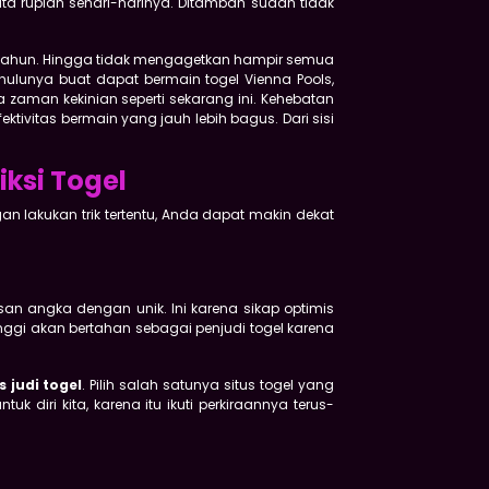
uta rupiah sehari-harinya. Ditambah sudah tidak
h tahun. Hingga tidak mengagetkan hampir semua
ulunya buat dapat bermain togel Vienna Pools,
zaman kekinian seperti sekarang ini. Kehebatan
vitas bermain yang jauh lebih bagus. Dari sisi
ksi Togel
n lakukan trik tertentu, Anda dapat makin dekat
san angka dengan unik. Ini karena sikap optimis
nggi akan bertahan sebagai penjudi togel karena
s judi togel
. Pilih salah satunya situs togel yang
iri kita, karena itu ikuti perkiraannya terus-