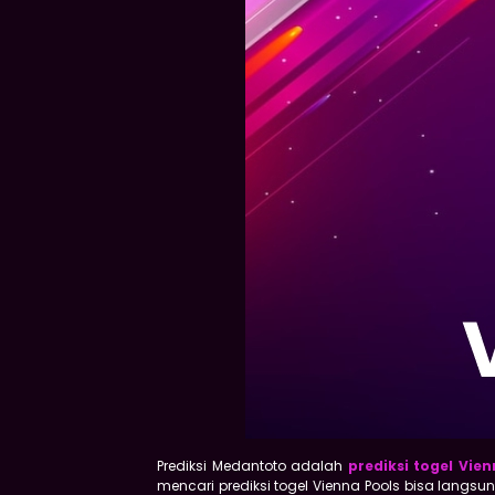
Prediksi Medantoto adalah
prediksi togel Vie
mencari prediksi togel Vienna Pools bisa lang