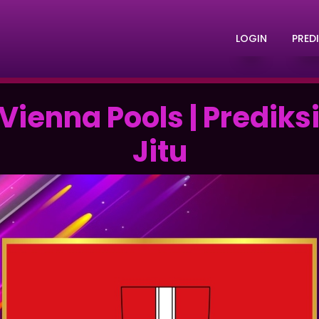
LOGIN
PREDI
 Vienna Pools | Predik
Jitu