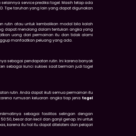
lainnya service prediksi togel. Masih tetap ada
. Tipe taruhan yang lain yang dapat digunakan
an rutin atau untuk kembalikan modal bila kalah
 yang dapat menolong dalam tentukan angka yang
patkan uang dari permainan itu dan tidak alami
 sanggup manfaatkan peluang yang ada.
ya sebagai pendapatan rutin. Ini karena banyak
en sebagai kunci sukses saat bermain judi togel
atan rutin. Anda dapat ikuti semua permainan itu
 karena rumusan keluaran angka tiap jenis
togel
nikmatinya sebagai fasilitas selingan dengan
0:50, besar dan kecil dan ganjil genap. Ini untuk
 karena itu hal itu dapat ditelateni dan pelajari