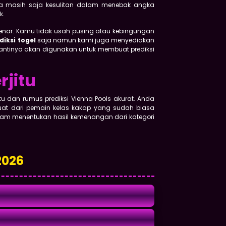
anda masih saja kesulitan dalam menebak angka
k.
enar. Kamu tidak usah pusing atau kebingungan
diksi togel
saja namun kami juga menyediakan
antinya akan digunakan untuk membuat prediksi
rjitu
tu dan rumus prediksi Vienna Pools akurat. Anda
ibuat dari pemain kelas kakap yang sudah biasa
am menentukan hasil kemenangan dari kategori
2026