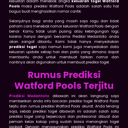
kesulitan dalam menebak angka
keluaran togel Watford
Pools
maka prediksi Watford Pools adalah salah satu hal
bagus buat menghasilkan nomor cantik.
Selanjutnya bagi anda yang masih saja ragu dan tidak
paham cara menebak nomor keluaran Watford Pools dengan
benar. Kamu tidak usah pusing atau kebingungan lagi,
karena hanya dengan bersama Prediksi Medantoto anda
akan sangat dibantu. Kami tidak hanya menyediakan
prediksi togel
saja namun kami juga menyediakan data
keluaran update setiap hari dan paito yang dimana dapat
membantu anda untuk membuat tarikan nomor dan
nantinya akan digunakan untuk membuat prediksi togel.
Rumus Prediksi
Watford Pools Terjitu
Prediksi Medantoto
dibawah ini akan langsung saja
memberikan anda info bocoran prediksi togel Watford Pools
terjitu dan rumus prediksi Watford Pools akurat. Anda tenang
saja, sebab prediksi togel dibawah ini adalah salah satu
prediksi togel yang terpercaya dan profesional dibuat dari
pemain kelas kakap yang sudah biasa menangkan togel
jackpot. Dengan menggunakan prediksi Watford Pools ini