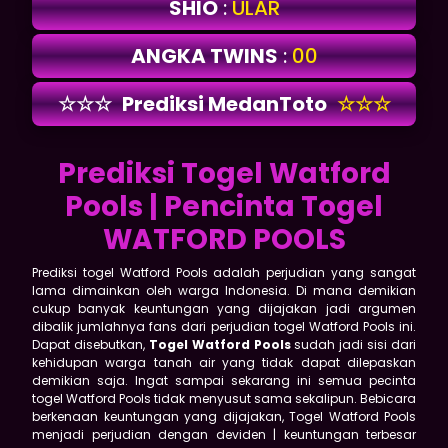
SHIO
:
ULAR
ANGKA TWINS
:
00
☆☆☆
Prediksi MedanToto
☆☆☆
Prediksi Togel Watford
Pools | Pencinta Togel
WATFORD POOLS
Prediksi togel Watford Pools adalah perjudian yang sangat
lama dimainkan oleh warga Indonesia. Di mana demikian
cukup banyak keuntungan yang dijajakan jadi argumen
dibalik jumlahnya fans dari perjudian togel Watford Pools ini.
Dapat disebutkan,
Togel Watford Pools
sudah jadi sisi dari
kehidupan warga tanah air yang tidak dapat dilepaskan
demikian saja. Ingat sampai sekarang ini semua pecinta
togel Watford Pools tidak menyusut sama sekalipun. Bebicara
berkenaan keuntungan yang dijajakan, Togel Watford Pools
menjadi perjudian dengan deviden | keuntungan terbesar