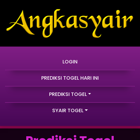
LOGIN
PREDIKSI TOGEL HARI INI
PREDIKSI TOGEL
SYAIR TOGEL