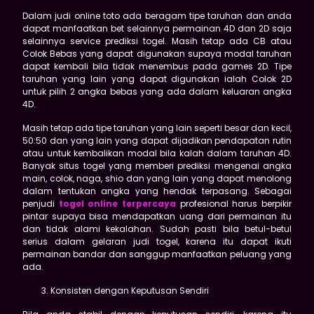
Dalam judi online toto ada beragam tipe taruhan dan anda
dapat manfaatkan bet selainnya permainan 4D dan 2D saja
selainnya service prediksi togel. Masih tetap ada CB atau
Colok Bebas yang dapat digunakan supaya modal taruhan
dapat kembali bila tidak menembus pada games 2D. Tipe
taruhan yang lain yang dapat digunakan ialah Colok 2D
untuk pilih 2 angka bebas yang ada dalam keluaran angka
4D.
Masih tetap ada tipe taruhan yang lain seperti besar dan kecil,
50:50 dan yang lain yang dapat dijadikan pendapatan rutin
atau untuk kembalikan modal bila kalah dalam taruhan 4D.
Banyak situs togel yang memberi prediksi mengenai angka
main, colok, naga, shio dan yang lain yang dapat menolong
dalam tentukan angka yang hendak terpasang. Sebagai
penjudi
togel online terpercaya
profesional harus berpikir
pintar supaya bisa mendapatkan uang dari permainan itu
dan tidak alami kekalahan. Sudah pasti bila betul-betul
serius dalam gelaran judi togel, karena itu dapat ikuti
permainan bandar dan sanggup manfaatkan peluang yang
ada.
Konsisten dengan Keputusan Sendiri