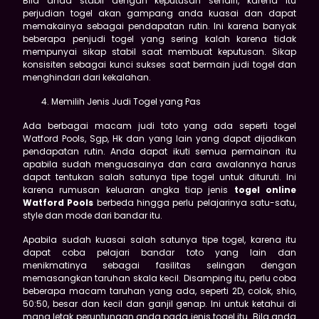
Bila anda stabil dengan keputusan sendiri, karena itu
perjudian togel akan gampang anda kuasai dan dapat
memakainya sebagai pendapatan rutin. Ini karena banyak
beberapa penjudi togel yang sering kalah karena tidak
mempunyai sikap stabil saat membuat keputusan. Sikap
konsisiten sebagai kunci sukses saat bermain judi togel dan
menghindari dari kekalahan.
Memilih Jenis Judi Togel yang Pas
Ada berbagai macam judi toto yang ada seperti togel
Watford Pools, Sgp, Hk dan yang lain yang dapat dijadikan
pendapatan rutin. Anda dapat ikuti semua permainan itu
apabila sudah menguasainya dan cara awalannya harus
dapat tentukan salah satunya tipe togel untuk dituruti. Ini
karena rumusan keluaran angka tiap jenis
togel online
Watford Pools
berbeda hingga perlu pelajarinya satu-satu,
style dan mode dari bandar itu.
Apabila sudah kuasai salah satunya tipe togel, karena itu
dapat coba pelajari bandar toto yang lain dan
menikmatinya sebagai fasilitas selingan dengan
memasangkan taruhan skala kecil. Disamping itu, perlu coba
beberapa macam taruhan yang ada, seperti 2D, colok, shio,
50:50, besar dan kecil dan ganjil genap. Ini untuk ketahui di
mana letak peruntungan anda pada jenis togel itu. Bila anda