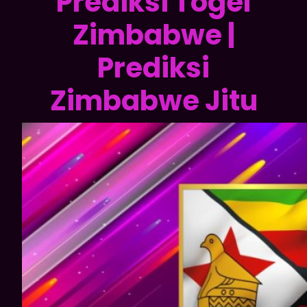
Prediksi Togel
Zimbabwe |
Prediksi
Zimbabwe
Jitu