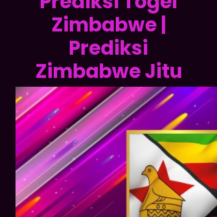
Prediksi Togel
Zimbabwe |
Prediksi
Zimbabwe
Jitu