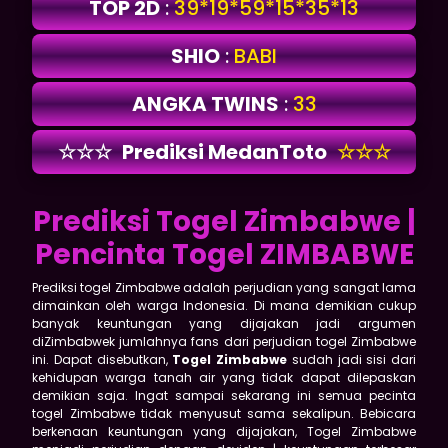
TOP 2D
:
39*19*59*15*35*13
SHIO
:
BABI
ANGKA TWINS
:
33
☆☆☆
Prediksi MedanToto
☆☆☆
Prediksi Togel Zimbabwe |
Pencinta Togel ZIMBABWE
Prediksi togel Zimbabwe adalah perjudian yang sangat lama
dimainkan oleh warga Indonesia. Di mana demikian cukup
banyak keuntungan yang dijajakan jadi argumen
diZimbabwek jumlahnya fans dari perjudian togel Zimbabwe
ini. Dapat disebutkan,
Togel Zimbabwe
sudah jadi sisi dari
kehidupan warga tanah air yang tidak dapat dilepaskan
demikian saja. Ingat sampai sekarang ini semua pecinta
togel Zimbabwe tidak menyusut sama sekalipun. Bebicara
berkenaan keuntungan yang dijajakan, Togel Zimbabwe