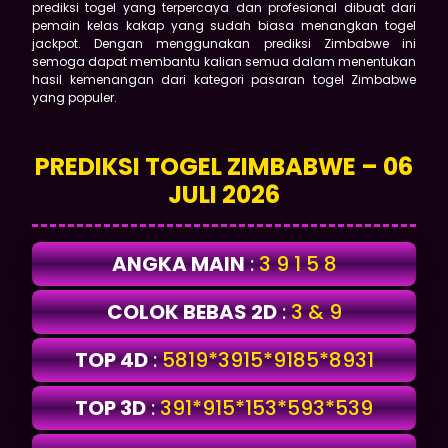
prediksi togel yang terpercaya dan profesional dibuat dari
pemain kelas kakap yang sudah biasa menangkan togel
jackpot. Dengan menggunakan prediksi Zimbabwe ini
semoga dapat membantu kalian semua dalam menentukan
hasil kemenangan dari kategori pasaran togel Zimbabwe
yang populer.
PREDIKSI TOGEL ZIMBABWE – 06
JULI 2026
ANGKA MAIN
:
3 9 1 5 8
COLOK BEBAS 2D
:
3 & 9
TOP 4D
:
5819*3915*9185*8931
TOP 3D
:
391*915*153*593*539