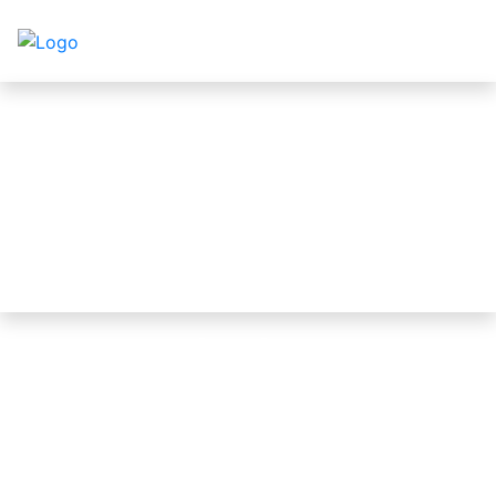
LOGIN
Prediksi Togel Hari Ini
Prediksi Togel
Syair Togel
Prediksi Togel
Zimbabwe |
Prediksi
Zimbabwe