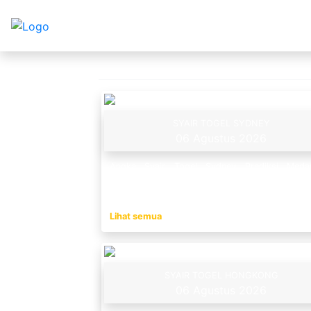
SYAIR TOGEL SYDNEY
06 Agustus 2026
Angka Syair Togel Sydney Prediksi Meda
menyediakan banyak pasaran togel resmi yang
anda lihat disini, terutama sdy yang memiliki
Lihat semua
SYAIR TOGEL HONGKONG
06 Agustus 2026