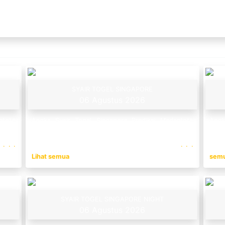
LOGIN
SYAIR TOGEL SINGAPORE
06 Agustus 2026
ntoto
Angka Syair Togel Singapore Prediksi Medantoto
Angk
 bisa
menyediakan banyak pasaran togel resmi yang bisa
meny
. . .
anda lihat disini, terutama sgp yang memiliki
. . .
anda 
Lihat semua
sem
SYAIR TOGEL SINGAPORE NIGHT
06 Agustus 2026