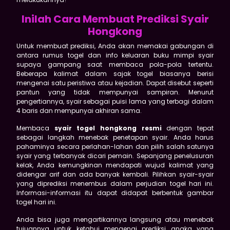
Inilah Cara Membuat Prediksi Syair
Hongkong
Untuk membuat prediksi, Anda akan memakai gabungan di
antara rumus togel dan info keluaran buku mimpi syair
supaya gampang saat membaca pola-pola tertentu.
Beberapa kalimat dalam sajak togel biasanya berisi
mengenai satu peristiwa atau kejadian. Dapat disebut seperti
pantun yang tidak mempunyai sampiran. Menurut
pengertiannya, syair sebagai puisi lama yang terbagi dalam
4 baris dan mempunyai akhiran sama.
Membaca
syair togel hongkong resmi
dengan tepat
sebagai langkah menebak penetapan syair. Anda harus
pahaminya secara perlahan-lahan dan pilih salah satunya
syair yang terbanyak dicari pemain. Sepanjang penelusuran
kelak, Anda kemungkinan mendapati wujud kalimat yang
didengar arif dan ada banyak kembali. Pilihkan syair-syair
yang diprediksi menembus dalam perjudian togel hari ini.
Informasi-informasi itu dapat didapat berbentuk gambar
togel hari ini.
Anda bisa juga mengartikannya langsung atau menebak
tujuannya untuk ketahui mengenai prediksi angka yang