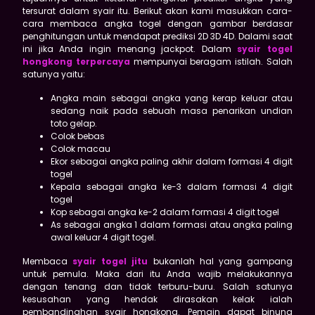
tersurat dalam syair itu. Berikut akan kami masukkan cara-
cara membaca angka togel dengan gambar berdasar
penghitungan untuk mendapat prediksi 2D 3D 4D. Dalami saat
ini jika Anda ingin menang jackpot. Dalam
syair togel
hongkong terpercaya
mempunyai beragam istilah. Salah
satunya yaitu:
Angka main sebagai angka yang kerap keluar atau
sedang naik pada sebuah masa penarikan undian
toto gelap.
Colok bebas
Colok macau
Ekor sebagai angka paling akhir dalam formasi 4 digit
togel
Kepala sebagai angka ke-3 dalam formasi 4 digit
togel
Kop sebagai angka ke-2 dalam formasi 4 digit togel
As sebagai angka 1 dalam formasi atau angka paling
awal keluar 4 digit togel.
Membaca
syair togel jitu
bukanlah hal yang gampang
untuk pemula. Maka dari itu Anda wajib melakukannya
dengan tenang dan tidak terburu-buru. Salah satunya
kesusahan yang hendak dirasakan kelak ialah
pembandinghan syair hongkong. Pemain dapat binung