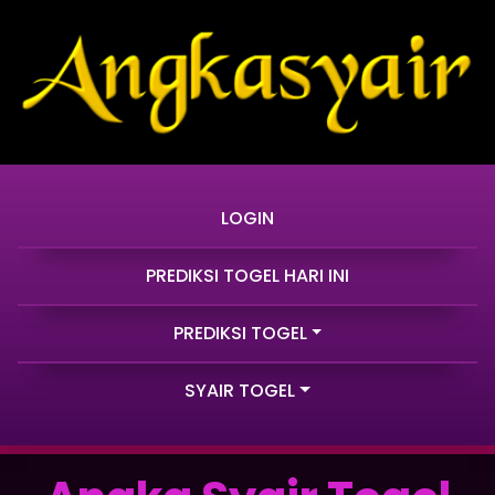
LOGIN
PREDIKSI TOGEL HARI INI
PREDIKSI TOGEL
SYAIR TOGEL