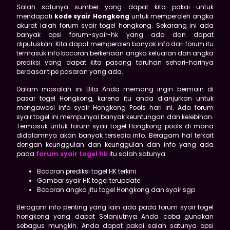
Salah satunya sumber yang dapat kita pakai untuk
mendapati
kode syair Hongkong
untuk memperoleh angka
akurat ialah forum syair togel hongkong. Sekarang ini ada
banyak opsi forum-syair-hk yang ada dan dapat
diputuskan. Kita dapat memperoleh banyak info dari forum itu
termasuk info bocoran berkenaan angka keluaran dan angka
prediksi yang dapat kita pasang taruhan sehari-harinya
berdasar tipe pasaran yang ada.
Dalam masalah ini Bila Anda memang ingin bermain di
pasar togel Hongkong, karena itu anda dianjurkan untuk
mengawasi info syair Hongkong Pools hari ini. Ada forum
syair togel ini mempunyai banyak keuntungan dan kelebihan.
Termasuk untuk forum syair togel Hongkong pools di mana
didalamnya akan banyak tersedia info. Beragam hal terkait
dengan keunggulan dan keunggulan dan info yang ada
pada
forum syair togel hk
itu salah satunya:
Bocoran prediksi togel HK terkini
Gambar syair HK togel terupdate
Bocoran angka jitu togel Hongkong dan syair sgp
Beragam info penting yang lain ada pada forum syair togel
hongkong yang dapat Selanjutnya Anda coba gunakan
sebagus mungkin. Anda dapat pakai salah satunya opsi