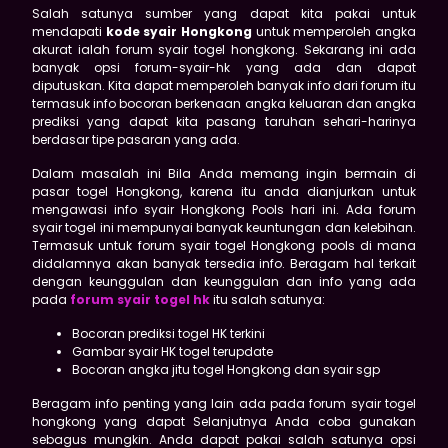
Salah satunya sumber yang dapat kita pakai untuk
mendapati
kode syair Hongkong
untuk memperoleh angka
akurat ialah forum syair togel hongkong. Sekarang ini ada
banyak opsi forum-syair-hk yang ada dan dapat
diputuskan. Kita dapat memperoleh banyak info dari forum itu
termasuk info bocoran berkenaan angka keluaran dan angka
prediksi yang dapat kita pasang taruhan sehari-harinya
berdasar tipe pasaran yang ada.
Dalam masalah ini Bila Anda memang ingin bermain di
pasar togel Hongkong, karena itu anda dianjurkan untuk
mengawasi info syair Hongkong Pools hari ini. Ada forum
syair togel ini mempunyai banyak keuntungan dan kelebihan.
Termasuk untuk forum syair togel Hongkong pools di mana
didalamnya akan banyak tersedia info. Beragam hal terkait
dengan keunggulan dan keunggulan dan info yang ada
pada
forum syair togel hk
itu salah satunya:
Bocoran prediksi togel HK terkini
Gambar syair HK togel terupdate
Bocoran angka jitu togel Hongkong dan syair sgp
Beragam info penting yang lain ada pada forum syair togel
hongkong yang dapat Selanjutnya Anda coba gunakan
sebagus mungkin. Anda dapat pakai salah satunya opsi