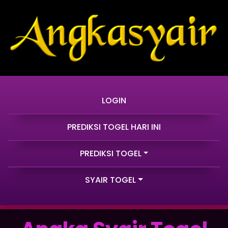
LOGIN
PREDIKSI TOGEL HARI INI
PREDIKSI TOGEL
SYAIR TOGEL