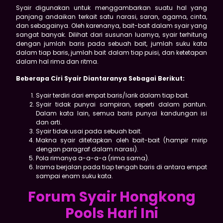
Syair digunakan untuk menggambarkan suatu hal yang
panjang andaikan terkait satu narasi, saran, agama, cinta,
dan sebagainya. Oleh karenanya, bait-bait dalam syair yang
sangat banyak. Dilihat dari susunan luarnya, syair terhitung
dengan jumlah baris pada sebuah bait, jumlah suku kata
dalam tiap baris, jumlah bait dalam tiap puisi, dan ketetapan
dalam hal rima dan ritma.
Beberapa Ciri Syair Diantaranya Sebagai Berikut:
Syair terdiri dari empat baris/larik dalam tiap bait.
Syair tidak punyai sampiran, seperti dalam pantun.
Dalam kata lain, semua baris punyai kandungan isi
dan arti.
Syair tidak usai pada sebuah bait.
Makna syair ditetapkan oleh bait-bait (hampir mirip
dengan paragraf dalam narasi).
Pola rimanya a-a-a-a (rima sama).
Irama berjalan pada tiap tengah baris di antara empat
sampai enam suku kata.
Forum Syair Hongkong
Pools Hari Ini