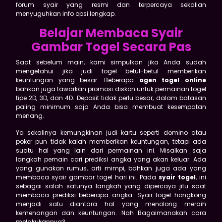
forum syair yang resmi dan terpercaya sekalian
menyuguhkan info opsi lengkap.
Belajar Membaca Syair
Gambar Togel Secara Pas
Saat sebelum main, kami simpulkan jika Anda sudah
mengetahui jika judi togel betul-betul memberikan
keuntungan yang besar. Beberapa
agen togel online
bahkan juga tawarkan promosi diskon untuk permainan togel
tipe 2D, 3D, dan 4D. Deposit tidak perlu besar, dalam batasan
paling minimum saja Anda bisa membuat kesempatan
menang.
Ya sekalinya kemungkinan judi kartu seperti domino atau
poker pun tidak kalah memberikan keuntungan, tetapi ada
suatu hal yang lain dari permainan ini. Misalkan saja
langkah pemain cari prediksi angka yang akan keluar. Ada
yang gunakan rumus, arti mimpi, bahkan juga ada yang
membaca syair gambar togel hari ini. Pada
syair togel
, ini
sebagai salah satunya langkah yang dipercaya jitu saat
membaca prediksi beberapa angka. Syair togel hongkong
menjadi satu diantara hal yang menolong meraih
kemenangan dan keuntungan. Nah Bagaimanakah cara
melakukannya?