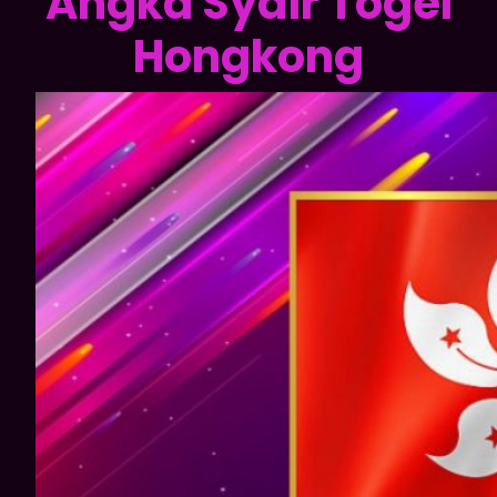
Angka Syair Togel
Hongkong