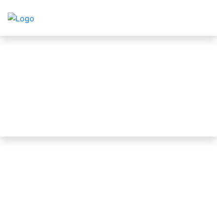
LOGIN
Prediksi Togel Hari Ini
Prediksi Togel
Syair Togel
Angka Syair Togel
Singapore Night