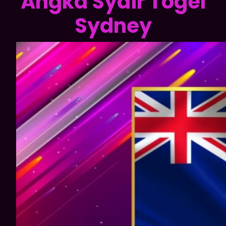
Angka Syair Togel
Sydney