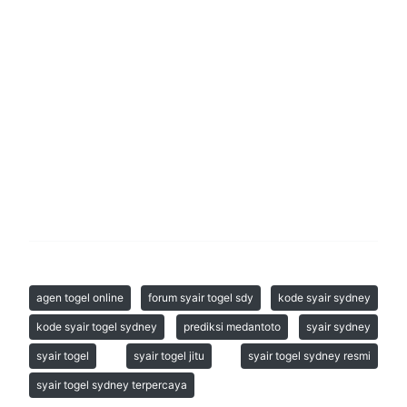
membuka program catatan pada handphone
untuk menulis mimpi yang dirasakan. Buat catatan
sedetail kemungkinan supaya Anda ingat
peristiwanya. Karena terkadang kita gampang
lupa dengan mimpi sesaat sesudah bangun tidur.
Ini lumrah ingat jika otak manusia bisa mereset
semua mimpi setelah benar-benar bangun. Maka
tolong ingat peristiwa yang Anda rasakan dalam
mimpi ya, akan lebih bagus jika detail. Kemudian,
silakan turuti tutorial ini.
Tags :
agen togel online
forum syair togel sdy
kode syair sydney
kode syair togel sydney
prediksi medantoto
syair sydney
syair togel
syair togel jitu
syair togel sydney resmi
syair togel sydney terpercaya