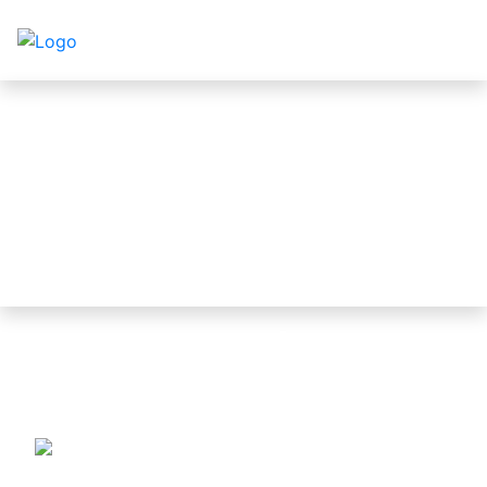
LOGIN
Prediksi Togel Hari Ini
Prediksi Togel
Syair Togel
Angka Syair Togel
Sydney