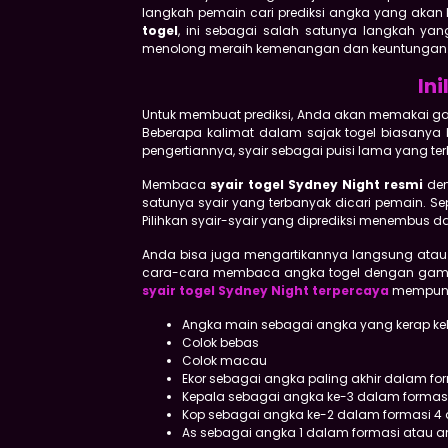
langkah pemain cari prediksi angka yang akan 
togel
, ini sebagai salah satunya langkah yan
menolong meraih kemenangan dan keuntungan
In
Untuk membuat prediksi, Anda akan memakai ga
Beberapa kalimat dalam sajak togel biasanya b
pengertiannya, syair sebagai puisi lama yang 
Membaca
syair togel Sydney Night resmi
den
satunya syair yang terbanyak dicari pemain. S
Pilihkan syair-syair yang diprediksi menembus dal
Anda bisa juga mengartikannya langsung atau m
cara-cara membaca angka togel dengan gambar 
syair togel Sydney Night terpercaya
mempunya
Angka main sebagai angka yang kerap kel
Colok bebas
Colok macau
Ekor sebagai angka paling akhir dalam form
Kepala sebagai angka ke-3 dalam formasi 
Kop sebagai angka ke-2 dalam formasi 4 d
As sebagai angka 1 dalam formasi atau ang