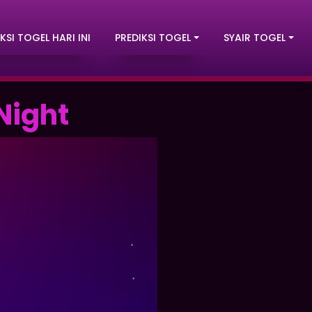
KSI TOGEL HARI INI
PREDIKSI TOGEL
SYAIR TOGEL
Night