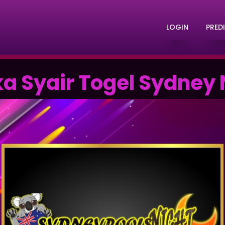
LOGIN
PREDI
a Syair Togel Sydney 