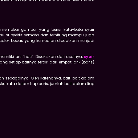
memakai gambar yang berisi kata-kata syair
au subyektif semata dan terhitung mampu juga
au colok bebas yang kemudian dibuatkan menjadi
liki arti “hati”. Disaksikan dari asalnya,
syair
setiap baitnya terdiri dari empat larik (baris)
an sebagainya. Oleh karenanya, bait-bait dalam
uku kata dalam tiap baris, jumlah bait dalam tiap