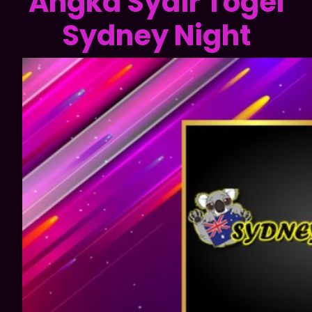
Angka Syair Togel
Sydney Night