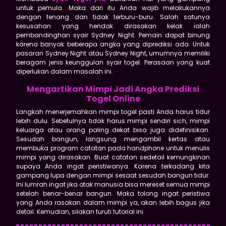
untuk pemula. Maka dari itu Anda wajib melakukannya
dengan tenang dan tidak terburu-buru. Salah satunya
kesusahan yang hendak dirasakan kelak ialah
pembandinghan syair Sydney Night. Pemain dapat binung
karena banyak beberapa angka yang diprediksi ada. Untuk
pasaran Sydney Night atau Sydney Night, umumnya memiliki
beragam jenis keunggulan syair togel. Perasaan yang kuat
diperlukan dalam masalah ini.
Mengartikan Mimpi Jadi Angka Prediksi
Togel Online
Langkah menerjemahkan mimpi togel pasti Anda harus tidur
lebih dulu. Sebetulnya tidak harus mimpi sendiri sich, mimpi
keluarga atau orang paling dekat bisa juga didefinisikan.
Sesudah bangun, langsung mengambil kertas atau
membuka program catatan pada handphone untuk menulis
mimpi yang dirasakan. Buat catatan sedetail kemungkinan
supaya Anda ingat peristiwanya. Karena terkadang kita
gampang lupa dengan mimpi sesaat sesudah bangun tidur.
Ini lumrah ingat jika otak manusia bisa mereset semua mimpi
setelah benar-benar bangun. Maka tolong ingat peristiwa
yang Anda rasakan dalam mimpi ya, akan lebih bagus jika
detail. Kemudian, silakan turuti tutorial ini.