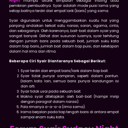
Night
mampu ditarik simpulan sebagai insting atau
pemikiran pembuatnya. Syair adalah mode puisi lama yang
setiap baitnya terdiri dari empat larik (baris) yang sama.
Syair digunakan untuk menggambarkan suatu hal yang
panjang andaikan terkait satu narasi, saran, agama, cinta,
dan sebagainya. Oleh karenanya, bait-bait dalam syair yang
sangat banyak. Dilihat dari susunan luarnya, syair terhitung
dengan jumlah baris pada sebuah bait, jumlah suku kata
dalam tiap baris, jumlah bait dalam tiap puisi, dan ketetapan
dalam hal rima dan ritma.
Beberapa Ciri Syair Diantaranya Sebagai Berikut:
Syair terdiri dari empat baris/larik dalam tiap bait.
Syair tidak punyai sampiran, seperti dalam pantun.
Dalam kata lain, semua baris punyai kandungan isi
dan arti.
Syair tidak usai pada sebuah bait.
Makna syair ditetapkan oleh bait-bait (hampir mirip
dengan paragraf dalam narasi).
Pola rimanya a-a-a-a (rima sama).
Irama berjalan pada tiap tengah baris di antara empat
sampai enam suku kata.